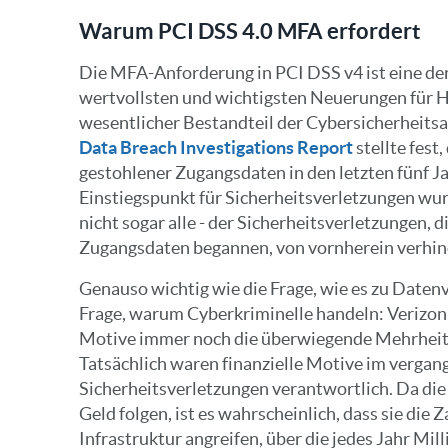
Warum PCI DSS 4.0 MFA erfordert
Die MFA-Anforderung in PCI DSS v4 ist eine de
wertvollsten und wichtigsten Neuerungen für 
wesentlicher Bestandteil der Cybersicherheitsa
Data Breach Investigations Report
stellte fest
gestohlener Zugangsdaten in den letzten fünf J
Einstiegspunkt für Sicherheitsverletzungen wur
nicht sogar alle - der Sicherheitsverletzungen, 
Zugangsdaten begannen, von vornherein verhin
Genauso wichtig wie die Frage, wie es zu Daten
Frage, warum Cyberkriminelle handeln: Verizon f
Motive immer noch die überwiegende Mehrheit
Tatsächlich waren finanzielle Motive im vergang
Sicherheitsverletzungen verantwortlich. Da di
Geld folgen, ist es wahrscheinlich, dass sie die
Infrastruktur angreifen, über die jedes Jahr Mil