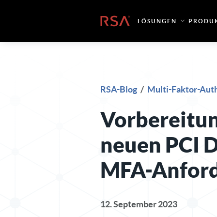
Zum Inhalt springen
Startseite
LÖSUNGEN
PRODU
RSA-Blog
/
Multi-Faktor-Auth
Vorbereitun
neuen PCI D
MFA-Anfor
12. September 2023