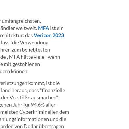
r umfangreichsten,
Händler weltweit.
MFA
ist ein
rchitektur: das
Verizon 2023
, dass "die Verwendung
ahren zum beliebtesten
de". MFA hätte viele - wenn
die mit gestohlenen
dern können.
verletzungen kommt, ist die
and heraus, dass "finanzielle
 der Verstöße ausmachen".
enen Jahr für 94,6% aller
e meisten Cyberkriminellen dem
 Zahlungsinformationen und die
liarden von Dollar übertragen