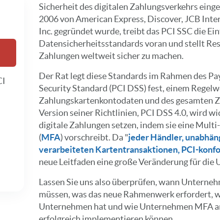
Sicherheit des digitalen Zahlungsverkehrs einges
2006 von American Express, Discover, JCB Inte
Inc. gegründet wurde, treibt das PCI SSC die Ei
Datensicherheitsstandards voran und stellt Re
Zahlungen weltweit sicher zu machen.
Der Rat legt diese Standards im Rahmen des P
CI
Security Standard (PCI DSS) fest, einem Regel
Zahlungskartenkontodaten und des gesamten Z
Version seiner Richtlinien, PCI DSS 4.0, wird w
digitale Zahlungen setzen, indem sie eine Mult
(
MFA
) vorschreibt. Da "
jeder Händler, unabhän
verarbeiteten Kartentransaktionen, PCI-konf
neue Leitfaden eine große Veränderung für die
Lassen Sie uns also überprüfen, wann Unterneh
müssen, was das neue Rahmenwerk erfordert, w
Unternehmen hat und wie Unternehmen MFA am
erfolgreich implementieren können.