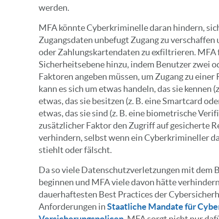
werden.
MFA könnte Cyberkriminelle daran hindern, sic
Zugangsdaten unbefugt Zugang zu verschaffen 
oder Zahlungskartendaten zu exfiltrieren. MFA f
Sicherheitsebene hinzu, indem Benutzer zwei o
Faktoren angeben müssen, um Zugang zu einer R
kann es sich um etwas handeln, das sie kennen (z
etwas, das sie besitzen (z. B. eine Smartcard ode
etwas, das sie sind (z. B. eine biometrische Veri
zusätzlicher Faktor den Zugriff auf gesichert
verhindern, selbst wenn ein Cyberkrimineller d
stiehlt oder fälscht.
Da so viele Datenschutzverletzungen mit dem 
beginnen und MFA viele davon hätte verhindern
dauerhaftesten Best Practices der Cybersicher
Anforderungen in
Staatliche Mandate für Cybe
Versicherungspolicen
. MFA sorgt nicht nur da