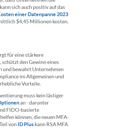
kann sich auch positiv auf das
Kosten einer Datenpanne 2023
ttlich $4,45 Millionen kosten.
gt für eine stärkere
, schützt den Gewinn eines
en und bewahrt Unternehmen
ompliance im Allgemeinen und
hebliche Vorteile.
ntierung muss kein lästiger
ptionen
an - darunter
und FIDO-basierte
i helfen können, die neuen MFA-
Teil von
ID Plus
kann RSA MFA