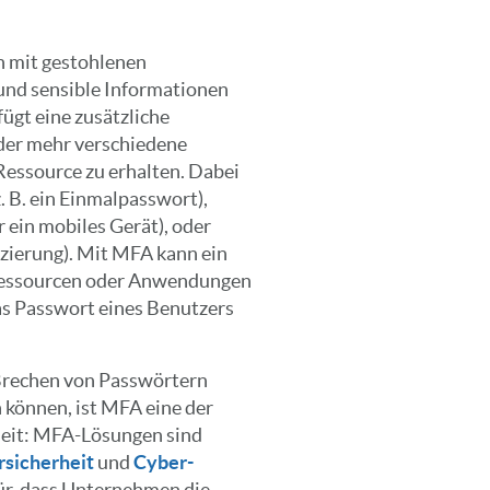
h mit gestohlenen
und sensible Informationen
ügt eine zusätzliche
der mehr verschiedene
essource zu erhalten. Dabei
. B. ein Einmalpasswort),
r ein mobiles Gerät), oder
fizierung). Mit MFA kann ein
e Ressourcen oder Anwendungen
as Passwort eines Benutzers
Brechen von Passwörtern
 können, ist MFA eine der
heit: MFA-Lösungen sind
rsicherheit
und
Cyber-
für, dass Unternehmen die