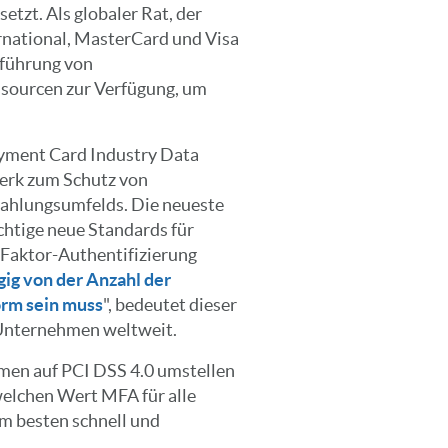
etzt. Als globaler Rat, der
rnational, MasterCard und Visa
nführung von
ssourcen zur Verfügung, um
ayment Card Industry Data
werk zum Schutz von
ahlungsumfelds. Die neueste
ichtige neue Standards für
i-Faktor-Authentifizierung
gig von der Anzahl der
orm sein muss
", bedeutet dieser
 Unternehmen weltweit.
men auf PCI DSS 4.0 umstellen
elchen Wert MFA für alle
 besten schnell und