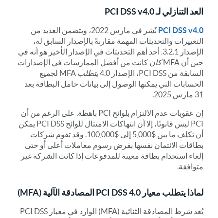
العد التنازلي لـ PCI DSS v4.0
PCI DSS v4.0
نُشر في مارس 2022، ويتضمن العديد من
التغييرات والتحديثات المهمة مقارنةً بالإصدار السابق له،
الإصدار 3.2.1. أحد أهم التحديثات في الإصدار الأخير هو أنه في
حين أن MFA
كان
كانت من أفضل الممارسات في الإصدارات
السابقة من PCI DSS، الإصدار 4.0
يتطلب
MFA لجميع
الحسابات التي يمكنها الوصول إلى بيانات حامل البطاقة بعد
31 مارس 2025.
إن عقوبات عدم الالتزام بلوائح PCI باهظة. على الرغم من أن
PCI ليس قانونًا، إلا أن انتهاكات الامتثال للوائح PCI DSS يمكن
أن تكلف ما بين $5,000 إلى $100,000. وقد تقوم شركات
بطاقات الائتمان نفسها بفرض رسوم معاملات أعلى أو حتى
إلغاء استخدام بطاقة معينة للمدفوعات إذا كانت الشركة غير
متوافقة.
لماذا يتطلب معيار PCI DSS 4.0 المصادقة الآلية (MFA)
يُعد شرط المصادقة الثنائية (MFA) الوارد في معيار PCI DSS