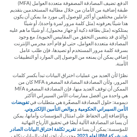
الدفع. تضيف المصادقة المصفوفة متعددة العوامل (MFA)
طبقة إضافية من الأمان من خلال مطالبة المستخدمين بتقديم
عاملين مختلفين أو أكثر للوصول إلى مورد ما. يمكن أن يكون
هذا شيئًا يعرفونه (مثل كلمة مرور لمرة واحدة)، أو شيئًا
يمتلكونه (مثل بطاقة ذكية أو جهاز محمول)، أو شيئًا ما هم عليه
(والذي قد يتضمن التحقق من المقاييس الحيوية). مع وجود
المصادقة متعددة العوامل، حتى لو قام أحد مجرمي الإنترنت
بسرقة كلمة مرور المستخدم أو تصيدها، فإن طلب عامل
إضافي يمكن أن يمنعه من الوصول إلى الموارد أو التطبيقات
الآمنة.
نظرًا لأن العديد من عمليات اختراق البيانات تبدأ بكسر كلمات
المرور، ولأن المصادقة المصادقة المصغرة MFA كان من
الممكن أن توقف العديد منها، فإن المصادقة المصغرة MFA
هي واحدة من أفضل ممارسات الأمن السيبراني الأكثر
ديمومة: حلول المصادقة المصغّرة هي متطلبات في
تفويضات
الأمن السيبراني الحكومية
و
بوالص التأمين الإلكتروني
.
وبالإضافة إلى الحفاظ على امتثال المؤسسات وأمانها، يمكن
أن يساعد المصادقة الآلية أيضًا في تحقيق الأرباح النهائية
للمؤسسة: يمكن أن يساعد
تقرير تكلفة اختراق البيانات الصادر
عن شركة IBM لعام 2023
وجدت أن اختراقات البيانات تكلف