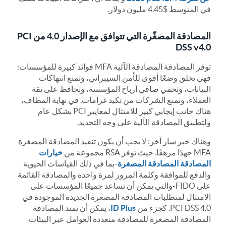
في المتوسط $4.45 مليون دولار.
المصادقة المصغّرة التي تتوافق مع الإصدار 4.0 من PCI
DSS v4.0
توفر المصادقة المصادقة الآلية MFA فوائد كبيرة للمؤسسات:
فهي تخلق وضعًا أقوى للأمن السيبراني، وتمنع انتهاكات
البيانات، وتحمي صافي أرباح المؤسسة، وتحافظ على ثقة
العملاء، وتمنع الشركات من تكبد غرامات. في نهاية المطاف،
هناك جانب إيجابي كبير للامتثال لمعايير PCI بشكل عام
ولتطبيق المصادقة الآلية على وجه التحديد.
وهناك خبر سار آخر: لا يجب أن يكون تنفيذ المصادقة المصغرة
MFA جهدًا مرهقًا. حيث توفر RSA مجموعة من
خيارات
المصادقة المصادقة المصغرة
-بما في ذلك القياسات الحيوية
والدفع للموافقة وكلمة المرور لمرة واحدة والمصادقة القائمة
على FIDO-والتي يمكن أن تساعد جميعًا المؤسسات على
الامتثال لمتطلبات المصادقة المصغرة الجديدة الموجودة في
PCI DSS 4.0. كجزء من
ID Plus
، يمكن أن تمتد المصادقة
المصادقة المصغرة للمصادقة متعددة العوامل عبر البيئات