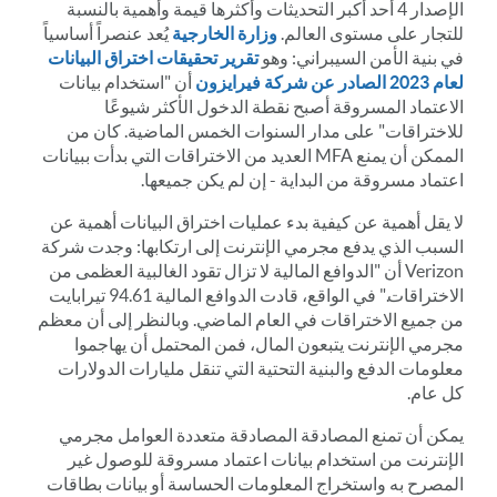
الإصدار 4 أحد أكبر التحديثات وأكثرها قيمة وأهمية بالنسبة
للتجار على مستوى العالم.
وزارة الخارجية
يُعد عنصراً أساسياً
في بنية الأمن السيبراني: وهو
تقرير تحقيقات اختراق البيانات
لعام 2023 الصادر عن شركة فيرايزون
أن "استخدام بيانات
الاعتماد المسروقة أصبح نقطة الدخول الأكثر شيوعًا
للاختراقات" على مدار السنوات الخمس الماضية. كان من
الممكن أن يمنع MFA العديد من الاختراقات التي بدأت ببيانات
اعتماد مسروقة من البداية - إن لم يكن جميعها.
لا يقل أهمية عن كيفية بدء عمليات اختراق البيانات أهمية عن
السبب الذي يدفع مجرمي الإنترنت إلى ارتكابها: وجدت شركة
Verizon أن "الدوافع المالية لا تزال تقود الغالبية العظمى من
الاختراقات." في الواقع، قادت الدوافع المالية 94.61 تيرابايت
من جميع الاختراقات في العام الماضي. وبالنظر إلى أن معظم
مجرمي الإنترنت يتبعون المال، فمن المحتمل أن يهاجموا
معلومات الدفع والبنية التحتية التي تنقل مليارات الدولارات
كل عام.
يمكن أن تمنع المصادقة المصادقة متعددة العوامل مجرمي
الإنترنت من استخدام بيانات اعتماد مسروقة للوصول غير
المصرح به واستخراج المعلومات الحساسة أو بيانات بطاقات