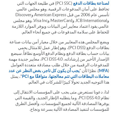
لصناعة بطاقات الدفع
(PCI SSC) في طليعة الجهات التي
تحافظ على أمان المدفوعات الرقمية. وهو مجلس عالمي
تأسس عام 2006 من قبل American Express وDiscover
وJCB International وMasterCard وVisa Inc. وهو مجلس
عالمي يقود اعتماد معايير أمن البيانات ويوفر الموارد اللازمة
للحفاظ على سلامة المدفوعات في جميع أنحاء العالم.
ويضع المجلس هذه المعايير من خلال معيار أمن بيانات صناعة
بطاقات الدفع (PCI DSS)، وهو إطار عمل للامتثال يحمي
بيانات حساب بطاقة الدفع ونظام الدفع الأوسع نطاقاً. سيضع
الإصدار الأخير من إرشاداته، PCI DSS 4.0، معايير جديدة مهمة
للمدفوعات الرقمية من خلال طلب مصادقة متعددة العوامل
(
MFA
). نظرًا لأن "
يجب أن يكون كل تاجر، بغض النظر عن عدد
معاملات البطاقات التي تتم معالجتها، متوافقًا مع PCI
"، يمثل
هذا التوجيه الجديد تحولًا كبيرًا للشركات في العالم.
لذا، دعونا نستعرض متى يجب على المؤسسات الانتقال إلى
نظام PCI DSS 4.0، وما يتطلبه الإطار الجديد، والقيمة التي
يوفرها المصادقة الآلية لجميع المؤسسات، وأفضل الطرق
للمؤسسات لتنفيذ المصادقة الآلية بسرعة ونجاح.