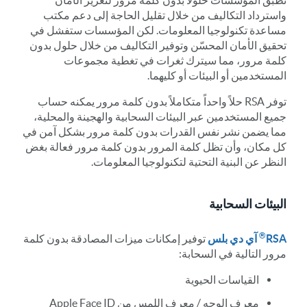
تطبق المؤسسات حلولاً بدون كلمة مرور لتعزيز الأمان
واسترداد التكاليف من خلال تقليل الحاجة إلى دعم مكتب
مساعدة تكنولوجيا المعلومات. لكن المؤسسات ستفشل في
تحقيق الأمان المحسّن وتوفير التكاليف من خلال حلول بدون
كلمة مرور، مما سيترك ثغرات في تغطية مجموعات
المستخدمين أو البيئات أو كليهما.
توفر RSA حلاً واحداً متكاملاً بدون كلمة مرور يمكنه حساب
جميع المستخدمين عبر البيئات السحابية والهجينة والمحلية،
مما يضمن نشر نفس القدرات بدون كلمة مرور بشكل آمن في
كل مكان، وأن تظل كلمة المرور بدون كلمة مرور فعالة بغض
النظر عن البنية التحتية لتكنولوجيا المعلومات.
البيئات السحابية
®
RSA
آي دي بلس
توفير إمكانات ميزات المصادقة بدون كلمة
مرور التالية في السحابة:
القياسات الحيوية
معرف الوجه / معرف اللمس من Apple Face ID