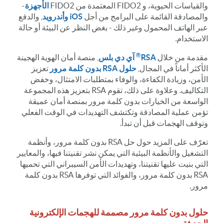
والقياسات الحيوية، و FIDO2 المعتمدة من FIDO2
الأجهزة
-
والمصادقة القائمة على البرامج من أجل
iOS وأندرويد
, والدفع
عبر الهاتف المحمول وغير ذلك - بغض النظر عن البيئة أو حالة
الاستخدام.
®
مقدمة من خلال
RSA
آي دي بلس
, منصة أمان الهوية الهجينة
الأكثر أماناً في المجال,
حلول RSA بدون كلمة مرور
تعزيز
الأمن، وزيادة الكفاءة، والوفاء بمتطلبات الامتثال، وخفض
التكاليف. وعلاوة على ذلك، تقوم RSA بتعزيز هذه المجموعة
الواسعة من الخيارات بدون كلمة مرور بمنصة أمان عميقة
تؤمن عملية المصادقة وتكتشف التهديدات في الوقت الفعلي
وتوقف الهجمات قبل أن تبدأ.
تعرّف على المزيد حول حل RSA بدون كلمة مرور، وأنظمة
التشغيل والأنظمة البيئية التي يمكن نشر تقنيتنا فيها، والمعايير
التي بنيت عليها تقنيتنا، وتهديدات الأمن السيبراني التي تحميها
RSA بدون كلمة مرور، والفوائد التي توفرها RSA بدون كلمة
مرور.
حلول بدون كلمة مرور مصممة للهجمات الإلكترونية