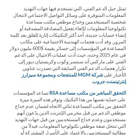
تمثل حيل الدعم الفني، التي تستخدم فيها جهات التهديد
المعلومات المتوفرة على وسائل التواصل الاجتماعي لانتحال
شخصية المستخدمين وخداع موظفي مكتب مساعدة
تكنولوجيا المعلومات لإلغاء تفعيل المصادقة المصدقية أو
إنشاء حسابات جديدة، أحد أكثر التكتيكات إثارة للقلق بعد كلمة
المرور. وقد أدت هجمات الهندسة الاجتماعية على مكاتب
المساعدة في المؤسسات إلى خسائر بقيمة $600 مليون دولار
في عام 2025 وحده، حيث أدت عمليات الاحتيال على الدعم
الفني على ماركس آند سبنسر وكوب وكريستيان ديور إلى
تكرار هجمات الدعم الفني السابقة التي تصدرت عناوين
الأخبار على
شركة MGM للمنتجعات ومجموعة سيزارز
إنترتينمنت جروب
.
التحقق المباشر من مكتب مساعدة RSA
تساعد المؤسسات
على حماية نفسها من هذا التكتيك. وتوفر هذه الميزة ميزة
التحقق من مكتب المساعدة ثنائي الاتجاه لضمان عدم خداع
موظفي الدعم من قبل مجرمي الإنترنت الذين يدّعون أنهم
مستخدمون وعدم خداع المستخدمين من قبل جهات التهديد
التي تنتحل صفة موظفي تكنولوجيا المعلومات. فبدلاً من
مطالبة المستخدمين بالاعتماد على الأسرار المشتركة أو