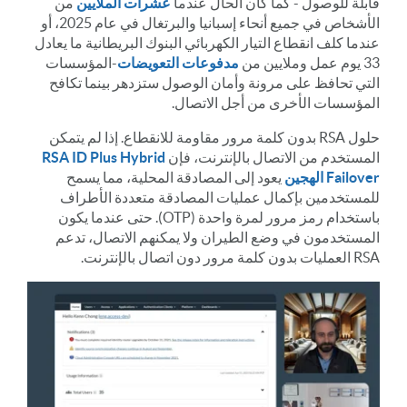
قابلة للوصول - كما كان الحال عندما
عشرات الملايين
من
الأشخاص في جميع أنحاء إسبانيا والبرتغال في عام 2025، أو
عندما كلف انقطاع التيار الكهربائي البنوك البريطانية ما يعادل
33 يوم عمل وملايين من
مدفوعات التعويضات
-المؤسسات
التي تحافظ على مرونة وأمان الوصول ستزدهر بينما تكافح
المؤسسات الأخرى من أجل الاتصال.
حلول RSA بدون كلمة مرور مقاومة للانقطاع. إذا لم يتمكن
المستخدم من الاتصال بالإنترنت، فإن
RSA ID Plus Hybrid
Failover الهجين
يعود إلى المصادقة المحلية، مما يسمح
للمستخدمين بإكمال عمليات المصادقة متعددة الأطراف
باستخدام رمز مرور لمرة واحدة (OTP). حتى عندما يكون
المستخدمون في وضع الطيران ولا يمكنهم الاتصال، تدعم
RSA العمليات بدون كلمة مرور دون اتصال بالإنترنت.