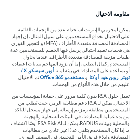
مقاومة الاحتيال
يمكن لمجرمي الإنترنت استخدام عدد من الهجمات القائمة
على الاحتيال لخداع المستخدمين. على سبيل المثال، إن إجهاد
المصادقة المصدقة متعددة الأطراف (MFA) والتفجير الفوري
هي هجمات تصيد احتيالي يرسل فيها الخصم للمستخدمين عدة
طلبات مزيفة للمصادقة متعددة الأطراف. عندما يحاول
المستخدم إكمال الطلب، إما أن يزود المهاجم ببيانات اعتماده
أو يساعده على المصادقة في بيئة آمنة.
أوبر
,
سيسكو
,
X /
تويتر
,
روبن هود
,
أوكتا
, و
مستخدمو Office 365
تم الاحتيال
عليهم من خلال هذه الأنواع من الهجمات.
تعمل حلول RSA بدون كلمة مرور على حماية المؤسسات من
الاحتيال. يمكن لـ RSA دعم مطابقة الرمز، حيث يُطلب من
المستخدمين مطابقة رمز تم إرساله إلى جهاز مسجل للتأكد
من بدء عملية المصادقة، في البيئات السحابية والهجينة
والمحلية وبيئات RADIUS. يمكن لـ RSA Risk AI أيضًا اكتشاف
ما إذا كان المستخدم يتلقى عددًا غير عادي من مطالبات
المصادقة وإبلاغ فريق الأمن للتحقيق في القصف الفوري.