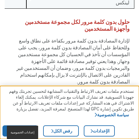
لينكس
حلول بدون كلمة مرور لكل مجموعة مستخدمين
وأجهزة المستخدمين
لإدارة المصادقة بدون كلمة مرور بكفاءة على نطاق واسع
وللحفاظ على أمان المصادقة بدون كلمة مرور، يجب على
المؤسسات أن تأخذ في الحسبان كل مجموعة مستخدمين
وجهاز. وهذا يعني توفير مصادقة قائمة على الأجهزة
والبرمجيات بدون كلمة مرور، وضمان أن المستخدمين غير
القادرين على الاتصال بالإنترنت لا يزال بإمكانهم استخدام
المصادقة بدون كلمة مرور.
نستخدم ملفات تعريف الارتباط والتقنيات المشابهة لتحسين تجربتك وفهم
تضع RSA في الحسبان كل مستخدم وجهاز من خلال دعم
جهودنا التسويقية. قد نشارك البيانات مع شركاء الإعلانات. يمكنك إلغاء
مجموعة من عوامل الشكل بدون كلمة مرور:
الاشتراك في هذه المشاركة عبر إعدادات ملفات تعريف الارتباط أو عن
طريق تكوين إشارة GPC لهذا المتصفح. لمعرفة المزيد، تفضل بزيارة
سياسة الخصوصية
برمجيات بدون كلمة مرور
الإعدادات
رفض الكل
قبول الكل
إعدادات الخصوصية
إن
تطبيق RSA Authenticator
يوفر مفتاح مرور مرتبط بجهاز