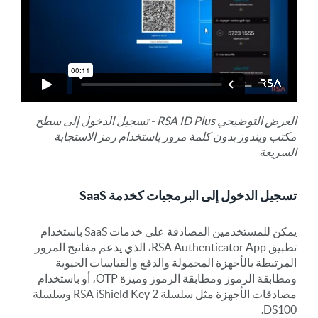
العرض التوضيحي RSA ID Plus - تسجيل الدخول إلى سطح
مكتب ويندوز بدون كلمة مرور باستخدام رمز الاستجابة
السريعة
تسجيل الدخول إلى البرمجيات كخدمة SaaS
يمكن للمستخدمين المصادقة على خدمات SaaS باستخدام
تطبيق RSA Authenticator App، الذي يدعم مفاتيح المرور
المرتبطة بالأجهزة المحمولة والدفع والقياسات الحيوية
ومطابقة الرموز ومطابقة الرموز وميزة OTP، أو باستخدام
مصادقات الأجهزة مثل سلسلة RSA iShield Key 2 وسلسلة
DS100.