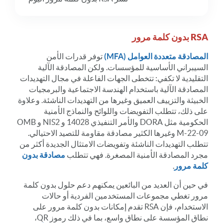
RSA بدون كلمة مرور
المصادقة متعددة العوامل (MFA)
توفر قدرات الأمن
السيبراني الأساسية للمؤسسات. ولكن المصادقة الآلية
التقليدية لا تكفي: تتخطى الجهات الفاعلة في مجال التهديدات
المصادقة الآلية باستخدام الهندسة الاجتماعية والبرمجيات
الخبيثة والتزييف العميق وغيرها من التهديدات الناشئة. وعلاوة
على ذلك، تتطلب التفويضات واللوائح والنماذج الأمنية
الحكومية مثل DORA والأمر التنفيذي 14028 و NIS2 و OMB
M-22-09 وغيرها الكثير مصادقة مقاومة للتصيد الاحتيالي.
تتطلب التهديدات الناشئة وتفويضات الامتثال الجديدة أكثر من
مجرد المصادقة الأمنية المصغرة. فهي تتطلب
مصادقة بدون
كلمة مرور
.
في حين أن العديد من البائعين يمكنهم دعم حلول بدون كلمة
مرور تغطي مجموعات المستخدمين الفردية أو حالات
الاستخدام، فإن RSA تقدم إمكانات بدون كلمة مرور على
نطاق المؤسسة على نطاق واسع، بما في ذلك رموز QR،