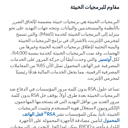
مقاوم للبرمجيات الخبيثة
البرمجيات الخبيثة هي برمجيات خبيثة مصممة لإلحاق الضرر
بالأنظمة والمستخدمين والبيانات. وتتجه جهات التهديد على نحو
متزايد إلى البرمجيات الخبيثة كخدمة (MaaS)، والتي تسمح
لمجرمي الإنترنت بالاشتراك في برامج البرمجيات الخبيثة
والبنية التحتية لإطلاق برمجيات الفدية الخبيثة وغيرها من
الهجمات. وقد نمت البرمجيات الخبيثة كخدمة بنسبة 4,000%،
لكل
آوتسير
, والتي وجدت أيضًا أن حركة المرور على الخدمات
المصرفية عبر الهاتف المحمول تمثل الآن 85% من المعاملات
المصرفية الرقمية، مما يجعل الخدمات المالية هدفًا رئيسيًا
لمجرمي الإنترنت.
تساعد حلول RSA بدون كلمة مرور المؤسسات في الدفاع ضد
البرمجيات الخبيثة بعدة طرق. أولاً، يوقف حل RSA بدون كلمة
مرور العديد من نواقل التهديد التي قد يستخدمها المهاجمون
الإلكترونيون لاستغلال هوية المستخدم وتثبيت البرمجيات
®
الخبيثة. ثانياً، يمكن للمؤسسات نشر
RSA
قفل الهاتف
المحمول
لتأمين مصادقة الأجهزة المحمولة على الأجهزة
المُدارة وأجهزة BYOD. يمكن لهذا الحل البحث عن البرمجيات