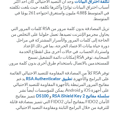
تكلفة اختراق البيانات
وجد أن التصيد الاحتيالي كان أحد أكثر
أسباب اختراق البيانات تواترًا وأكثرها تكلفة، حيث بلغت تكلفته
في المتوسط $4.88 مليون واستغرق احتواءه 261 يومًا في
المتوسط.
تزيل المصادقة بدون كلمة مرور من RSA كلمات المرور التي
يحاول مجرمو الإنترنت تصيدها. تعمل حلولنا على التخلص من
الحاجة إلى كلمات المرور والأسرار المشتركة في مراحل
دورة حياة بيانات الاعتماد الحرجة، بما في ذلك الإعداد
واسترداد الحساب. في حالات أخرى مثل انقطاع الخدمة
السحابية، توفر RSA إمكانات دائمة التشغيل تسمح
للمستخدمين بالاتصال باستخدام طرق أخرى بدون كلمة مرور.
توفر RSA كلاً من المصادقة المقاومة للتصيد الاحتيالي القائمة
على البرامج والأجهزة.
تطبيق RSA Authenticator
يدعم
مفاتيح المرور المرتبطة بالأجهزة المقاومة للتصيد الاحتيالي
على أجهزة iOS و Android. يمكن للمؤسسات أيضاً نشر
سلسلة مفاتيح RSA iShield Key 2
و
DS100
تتميز مفاتيح
الأمان FIDO2 بمفاتيح أمان FIDO2 التي تتميز بمصادقة قابلة
للترقية من خلال البرامج الثابتة ومقاومة التصيد الاحتيالي.