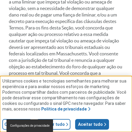
a uma liminar que impeça tal violação ou ameaça de
violação, sem a necessidade de demonstrar qualquer
dano real ou de pagar uma fiança de liminar, e/ou a um
decreto para execução específica das cláusulas destes
Termos. Para os fins desta Seção, você concorda que
qualquer ação ou processo relativo a essa medida
cautelar que impeça tal violação ou ameaça de violação
deverá ser apresentado aos tribunais estaduais ou
federais localizados em Massachusetts. Você consente
com a jurisdição de tal tribunal e renuncia a qualquer
objeção ao estabelecimento do foro de qualquer ação ou
processo em tal tribunal. Você concorda que a
notificação de qualquer documento judicial poderá ser
Utilizamos cookies e tecnologias semelhantes para melhorar sua
feita à parte em questão por correio ou de outra forma,
experiência e para avaliar nossos esforços de marketing.
Podemos compartilhar dados com parceiros de publicidade. Você
conforme previsto nas leis, regras de procedimento ou
pode desativar esse compartilhamento nas configurações de
regras locais aplicáveis.
cookies ou configurando o sinal GPC neste navegador. Para saber
mais, acesse nosso
Política de privacidade
17. ARBITRAGEM OBRIGATÓRIA E RENÚNCIA
Configurações
Rejeitar tudo
Aceitar tudo
A AÇÕES COLETIVAS E JULGAMENTOS COM
Configurações de privacidade