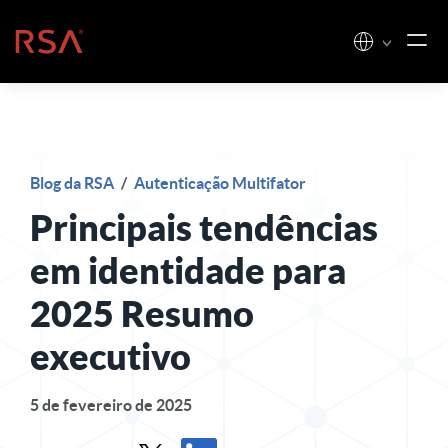
Pular para o conteúdo
Início
Blog da RSA
/
Autenticação Multifator
Principais tendências
em identidade para
2025 Resumo
executivo
5 de fevereiro de 2025