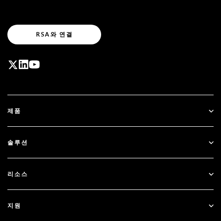
RSA와 연결
제품
ID Plus
솔루션
SecurID
비밀번호 없이 이용하기
리소스
Governance & Lifecycle
다단계 인증
모든 리소스
지원
정부
블로그