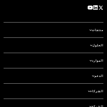
منتجات
آي دي بلس
الحلول
سكيور آي دي (SecurID)
استخدم نظام الدخول بدون كلمة مرور
الموارد
الحوكمة ودورة الحياة
المصادقة متعددة العوامل
جميع الموارد
الدعم
الحوكمة
المدونة
دعم فني
الخدمات المالية
الشركاء
الندوات والفعاليات عبر الإنترنت
دعم العملاء
الباحث عن شريك
RSA + مايكروسوفت
التوثيق
الشركة