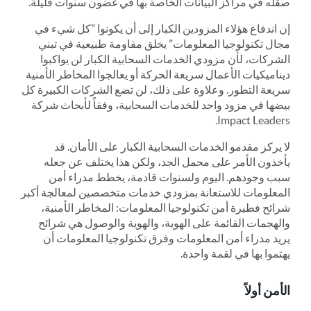
صقله في مراكز البيانات الخاصة بها في غضون سنوات قليلة.
إن اندفاع هؤلاء المزودين الكبار إلى أن يكونوا "كل شيء في
مجال تكنولوجيا المعلومات" يخلق مقاومة طبيعية في تبني
الشركات، لأن مزودي الخدمات السحابية الكبار لن يواكبوا
ديناميكيات الأعمال سريعة الحركة أو يعالجوا المخاطر الأمنية
سريعة التطور. وعلاوة على ذلك، لن تضع الشركات الكبيرة كل
بيضها في مزود واحد للخدمات السحابية، وفقاً لأبحاث شركة
Impact Leaders.
لا يركز مقدمو الخدمات السحابية الكبار على الأمان. قد
يأخذون الأمر على محمل الجد، ولكن هذا يختلف عن جعله
سبب وجودهم. اليوم ولسنوات قادمة، يخطط مدراء أمن
المعلومات للاستعانة بمزودي خدمات متخصصين لمعالجة أكبر
شرائح فطيرة أمن تكنولوجيا المعلومات: المخاطر الأمنية،
والهجمات القائمة على الهوية، والهوية والوصول هي شرائح
يريد مدراء أمن المعلومات وفرق تكنولوجيا المعلومات أن
يهتموا بها في لقمة واحدة.
الأمن أولاً