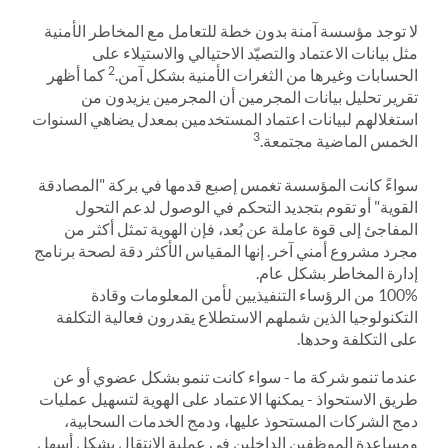
لا توجد مؤسسة آمنة بدون خطة للتعامل مع المخاطر الأمنية
مثل بيانات الاعتماد والتصيّد الاحتيالي والاستيلاء على
2
الحسابات وغيرها من الثغرات الأمنية بشكل آمن.
كما أظهر
تقرير تحليل بيانات المجرمين أن المجرمين يزيدون من
استغلالهم لبيانات اعتماد المستخدمين بمعدل يضاهي السنوات
3
الخمس الماضية مجتمعة.
سواءً كانت المؤسسة تغمس إصبع قدمها في بركة "المصادقة
القوية" أو تقوم بتجديد التحكم في الوصول لدعم التحول
المفاجئ إلى قوة عاملة عن بُعد، فإن الهوية تمثل أكثر من
مجرد مشروع أمني آخر. إنها المقياس الأكثر دقة لصحة برنامج
إدارة المخاطر بشكل عام.
100% من الرؤساء التنفيذيين لأمن المعلومات وقادة
التكنولوجيا الذين شملهم الاستطلاع يقدرون فعالية التكلفة
على التكلفة وحدها.
عندما تنمو شركة ما - سواء كانت تنمو بشكل عضوي أو عن
طريق الاستحواذ - يمكنها الاعتماد على الهوية لتسهيل عمليات
دمج الشركات المستحوذ عليها، ودمج الخدمات السحابية،
ومساعدة الموظفين الداخلين في عملية الانتقال بشكل أسهل