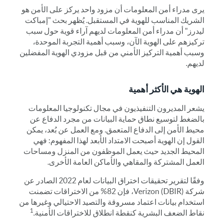
يرى مدراء أمن المعلومات أن مزود واحد يركز على الأمن هو
الشريك المناسب للهوية في المستقبل. يُظهر بحث "إمباكت
ليدرز" أن مدراء أمن المعلومات لديهم آراء قوية حول سبب
تركيزهم على الهوية الآن، وسبب أهمية التجربة الموحدة،
وسبب أهمية التركيز الأمني من قبل مزودي الهوية المفضلين
لديهم.
الهوية هي الأكثر أهمية
يشعر المديرون التنفيذيون في مجال تكنولوجيا المعلومات
بالضغط لتوسيع نطاق حماية البيانات من مجرد الدفاع عن
محيط الأمن إلى الدفاع المتعمق. ومع العمل عن بُعد، يمكن
القول إن الهوية أصبحت الامتداد الأبعد لهذا المفهوم: فهي
المحيط الجديد حيث يعمل الموظفون من المنزل ومساحات
العمل المشتركة والمقاهي والأماكن العامة الأخرى.
وفقًا لتقرير تحقيقات اختراق البيانات لعام 2022 الصادر عن
شركة Verizon (DBIR)، فإن 82% من الاختراقات تضمنت
استخدام بيانات اعتماد مسروقة والتصيد الاحتيالي وغيرها من
1
نقاط الضعف البشرية كنقطة انطلاق للاختراقات الأمنية.