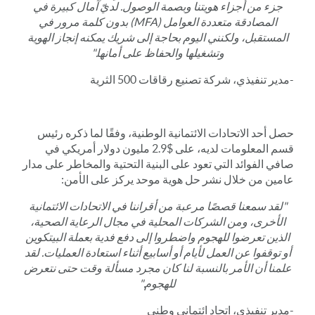
جزء من أجزاء هويتنا وبصمة الوصول. لديّ آمال كبيرة في
المصادقة متعددة العوامل (MFA) بدون كلمة مرور في
المستقبل، ولكنني اليوم بحاجة إلى شريك يمكنه إنجاز الهوية
وتشغيلها والحفاظ على أمانها."
-مدير تنفيذي، شركة تصنيع رقاقات 500 الثرية
حصل أحد الاتحادات الائتمانية الوطنية، وفقًا لما ذكره رئيس
قسم المعلومات لديه، على $2.9 مليون دولار أمريكي في
صافي الفوائد التي تعود على البنية التحتية والمخاطر على مدار
عامين من خلال نشر حل هوية موحد يركز على الأمن:
"لقد سمعنا قصصًا مرعبة من أقراننا في الاتحادات الائتمانية
الأخرى، ومن الشركات المحلية في مجال الرعاية الصحية،
الذين تعرضوا للهجوم واضطروا إلى دفع فدية بعملة البيتكوين
أو توقفوا عن العمل لأيام أو أسابيع أثناء استعادة العمليات. لقد
علمنا أن الأمر بالنسبة لنا كان مجرد مسألة وقت حتى نتعرض
للهجوم."
-مدير تنفيذي، اتحاد ائتماني وطني