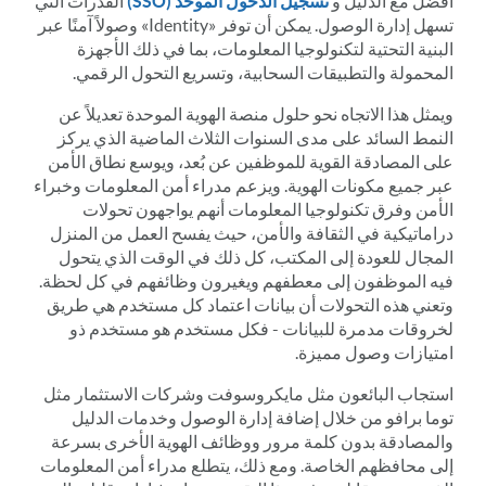
أفضل مع الدليل و
تسجيل الدخول الموحد (SSO)
القدرات التي
تسهل إدارة الوصول. يمكن أن توفر «Identity» وصولاً آمنًا عبر
البنية التحتية لتكنولوجيا المعلومات، بما في ذلك الأجهزة
المحمولة والتطبيقات السحابية، وتسريع التحول الرقمي.
ويمثل هذا الاتجاه نحو حلول منصة الهوية الموحدة تعديلاً عن
النمط السائد على مدى السنوات الثلاث الماضية الذي يركز
على المصادقة القوية للموظفين عن بُعد، ويوسع نطاق الأمن
عبر جميع مكونات الهوية. ويزعم مدراء أمن المعلومات وخبراء
الأمن وفرق تكنولوجيا المعلومات أنهم يواجهون تحولات
دراماتيكية في الثقافة والأمن، حيث يفسح العمل من المنزل
المجال للعودة إلى المكتب، كل ذلك في الوقت الذي يتحول
فيه الموظفون إلى معطفهم ويغيرون وظائفهم في كل لحظة.
وتعني هذه التحولات أن بيانات اعتماد كل مستخدم هي طريق
لخروقات مدمرة للبيانات - فكل مستخدم هو مستخدم ذو
امتيازات وصول مميزة.
استجاب البائعون مثل مايكروسوفت وشركات الاستثمار مثل
توما برافو من خلال إضافة إدارة الوصول وخدمات الدليل
والمصادقة بدون كلمة مرور ووظائف الهوية الأخرى بسرعة
إلى محافظهم الخاصة. ومع ذلك، يتطلع مدراء أمن المعلومات