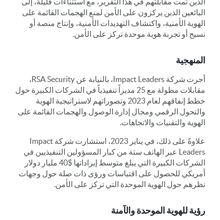
الذين تمت مقابلتهم في هذا التقرير، مع استثناءات قليلة، إلى
البائعين الذين يركزون على الأمن لمنع الهجمات القائمة على
الهوية الأمنية، واكتشاف التهديدات الأمنية، وإنتاج منصة أو
نسيج أو تجربة هوية موحدة تركز على الأمن.
المنهجية
أجرت شركة Impact Leaders، بالنيابة عن RSA Security،
مقابلات مطولة مع 25 مديراً تنفيذياً في الشركات الكبيرة حول
خطط إنفاقهم لعام 2023 وتصوراتهم لاستراتيجية الهوية
والتحول الرقمي ومجال إدارة الوصول والهجمات القائمة على
الهوية والتقنيات والاتجاهات.
علاوةً على ذلك، في يناير 2023، استشارت شركة Impact
Leaders عبر الهاتف ستة من كبار المسؤولين التنفيذيين في
الشركات الكبيرة التي يبلغ متوسط إيراداتها $40 مليار دولار
أمريكي للحصول على اقتباسات ورؤى ذات صلة حول وجهات
نظرهم حول الهوية الموحدة التي تركز على الأمن.
رؤية للهوية الموحدة والآمنة