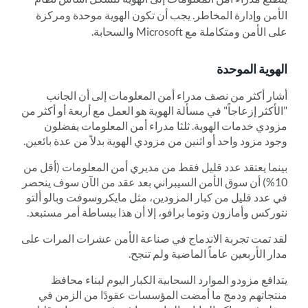
الأمن وإدارة المخاطر. يجب أن تكون الهوية موحدة ومركزة
على الأمن ومتكاملة مع Microsoft والسحابة.
الهوية الموحدة
أشار أكثر من نصف مدراء أمن المعلومات إلى أن الجانب
"الأكثر إزعاجاً" في مسألة الهوية هو العمل مع أربعة أو أكثر من
مزودي خدمات الهوية. ثلثا مدراء أمن المعلومات يفضلون
وجود مزود واحد أو اثنين من مزودي الهوية بدلاً من عدة بائعين.
بينما يعتقد عدد قليل فقط من مديري أمن المعلومات (أقل من
10%) أن سوق الأمن السيبراني بعد عقد من الآن سوف ينحصر
في عدد قليل من كبار المزودين، مثل مايكروسوفت وبالو ألتو
نتوركس وأمازون وتوما برافو، إلا أن هذا ببساطة أمر مستبعد.
لقد تمت تجربة الاندماج في صناعة الأمن عشرات المرات على
مدار الأربعين عاماً الماضية ولم تنجح.
يتدافع مزودو الموارد السحابية الكبار اليوم لبناء محافظ
منتجاتهم ودمج ما أمضت المؤسسات عقودًا من الزمن في