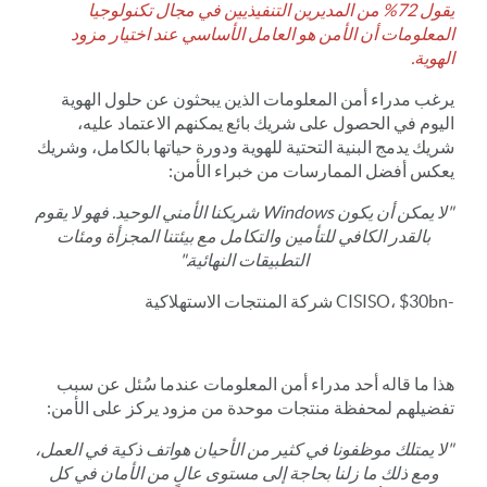
يقول 72% من المديرين التنفيذيين في مجال تكنولوجيا
المعلومات أن الأمن هو العامل الأساسي عند اختيار مزود
الهوية.
يرغب مدراء أمن المعلومات الذين يبحثون عن حلول الهوية
اليوم في الحصول على شريك بائع يمكنهم الاعتماد عليه،
شريك يدمج البنية التحتية للهوية ودورة حياتها بالكامل، وشريك
يعكس أفضل الممارسات من خبراء الأمن:
"لا يمكن أن يكون Windows شريكنا الأمني الوحيد. فهو لا يقوم
بالقدر الكافي للتأمين والتكامل مع بيئتنا المجزأة ومئات
التطبيقات النهائية."
-CISISO، $30bn شركة المنتجات الاستهلاكية
هذا ما قاله أحد مدراء أمن المعلومات عندما سُئل عن سبب
تفضيلهم لمحفظة منتجات موحدة من مزود يركز على الأمن:
"لا يمتلك موظفونا في كثير من الأحيان هواتف ذكية في العمل،
ومع ذلك ما زلنا بحاجة إلى مستوى عالٍ من الأمان في كل