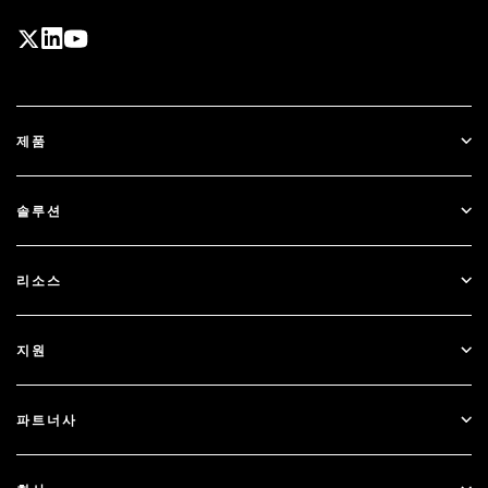
제품
ID Plus
솔루션
SecurID
비밀번호 없이 이용하기
리소스
Governance & Lifecycle
다단계 인증
모든 리소스
지원
정부
블로그
기술적 지원
금융 서비스
파트너사
웨비나 및 이벤트
고객 지원
파트너 찾기
RSA + Microsoft
문서