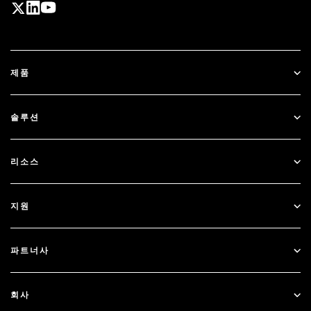
제품
ID Plus
솔루션
SecurID
비밀번호 없이 이용하기
리소스
Governance & Lifecycle
다단계 인증
모든 리소스
지원
정부
블로그
기술적 지원
금융 서비스
파트너사
웨비나 및 이벤트
고객 지원
파트너 찾기
RSA + Microsoft
문서
회사