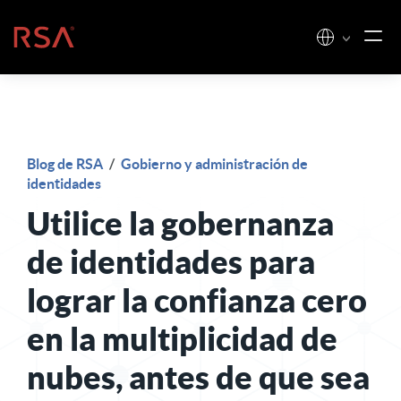
Ir al contenido
Inicio
Blog de RSA
/
Gobierno y administración de
identidades
Utilice la gobernanza
de identidades para
lograr la confianza cero
en la multiplicidad de
nubes, antes de que sea