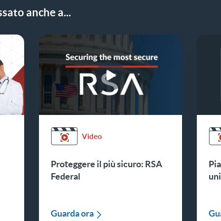
sato anche a...
Video
Proteggere il più sicuro: RSA
Pia
Federal
uni
Guarda ora
Gu