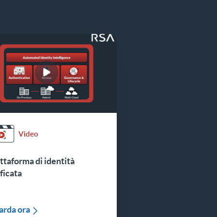
Video
ttaforma di identità
ficata
arda ora