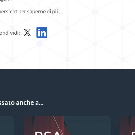
rsicht per saperne di più.
ondividi:
Condividere la soluzione breve in X
Condividi la soluzione in LinkedIn
sato anche a...