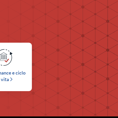
ance e ciclo
 vita