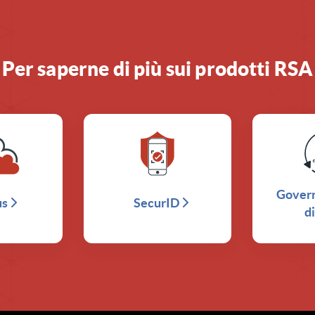
Per saperne di più sui prodotti RSA
Govern
us
SecurID
di