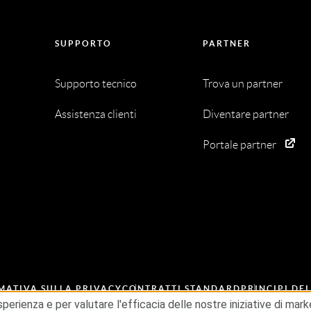
SUPPORTO
PARTNER
Supporto tecnico
Trova un partner
Assistenza clienti
Diventare partner
Portale partner
MATIVA SULLA PRIVACY
CONTRATTI STANDARD
PRINCIPI DE
NTO ETICA
ESG
esperienza e per valutare l'efficacia delle nostre iniziative di ma