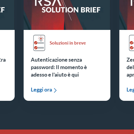
Soluzioni in breve
tra
Autenticazione senza
Zer
password: Il momento è
del
adesso e l'aiuto è qui
apr
Leggi ora
Leg