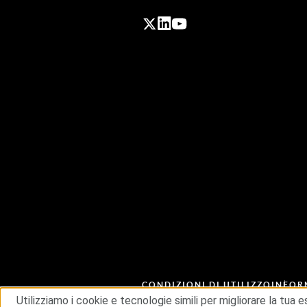
CONDIZIONI DI UTILIZZO
INFOR
CATENA DI APPROVVIGIONAME
Utilizziamo i cookie e tecnologie simili per migliorare la tua 