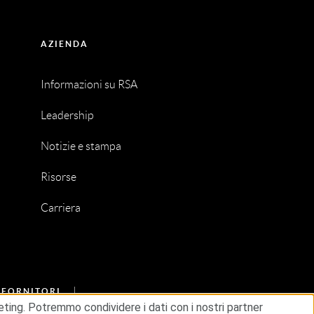
AZIENDA
Informazioni su RSA
Leadership
Notizie e stampa
Risorse
Carriera
I FORNITORI
rketing. Potremmo condividere i dati con i nostri partner