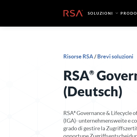
Vai al contenuto
Casa
SOLUZIONI
PRODO
Risorse RSA
/
Brevi soluzioni
RSA
Governa
(Deutsch)
RSA
Governance & Lifecycle of
(IGA)- unternehmensweite e con
grado di gestire la Zugriffszerti
opportune Zugriffsentscheidu