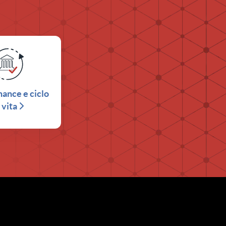
ance e ciclo
 vita