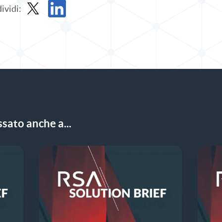
ividi:
Condividere la soluzione breve in X
Condividi la soluzione in LinkedIn
sato anche a...