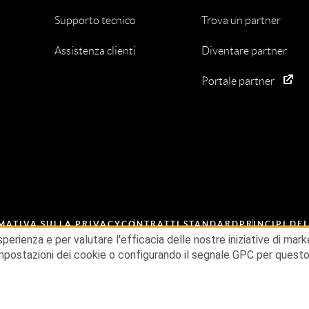
Supporto tecnico
Trova un partner
Assistenza clienti
Diventare partner
Portale partner
MATIVA SULLA PRIVACY
CONTRATTI STANDARD
PRINCIPI DE
NTO ETICA
ESG
esperienza e per valutare l'efficacia delle nostre iniziative di ma
 impostazioni dei cookie o configurando il segnale GPC per questo 
i diritti riservati.