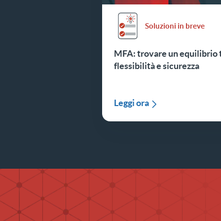
Soluzioni in breve
MFA: trovare un equilibrio 
flessibilità e sicurezza
Leggi ora