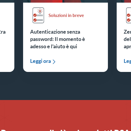
Soluzioni in breve
tra
Autenticazione senza
Zer
password: Il momento è
del
adesso e l'aiuto è qui
apr
Leggi ora
Leg