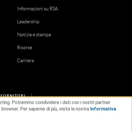
Informazioni su RSA
Leadership
Notizie e stampa
Risorse
Carriera
I FORNITORI
rketing. Potremmo condividere i dati con i nostri partner
browser. Per saperne di più, visita la nostra
Informativa