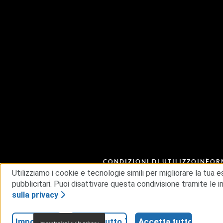
CONDIZIONI DI UTILIZZO
INFOR
CATENA DI APPROVVIGIONAME
Utilizziamo i cookie e tecnologie simili per migliorare la tua 
pubblicitari. Puoi disattivare questa condivisione tramite le
sulla privacy
© 2026 RSA Security USA LLC o sue affiliate. Tutti 
Impostazioni
Rifiuta tutto
Accetta tutto