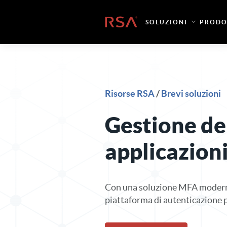
Vai al contenuto
Casa
SOLUZIONI
PRODO
Risorse RSA
/
Brevi soluzioni
Gestione del
applicazion
Con una soluzione MFA moderna
piattaforma di autenticazione p