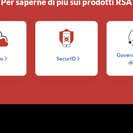
Per saperne di più sui prodotti RSA
Govern
us
SecurID
di