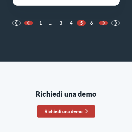
1
...
3
4
5
6
Pagina precedente
Pagina succes
Richiedi una demo
Richiedi una demo