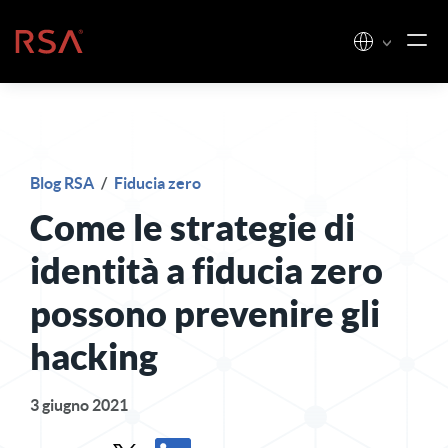
Vai al contenuto
Casa
Blog RSA
/
Fiducia zero
Come le strategie di
identità a fiducia zero
possono prevenire gli
hacking
3 giugno 2021