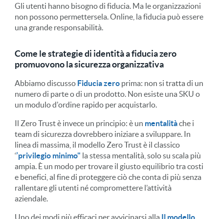
Gli utenti hanno bisogno di fiducia. Ma le organizzazioni
non possono permettersela. Online, la fiducia può essere
una grande responsabilità.
Come le strategie di identità a fiducia zero
promuovono la sicurezza organizzativa
Abbiamo discusso
Fiducia zero
prima: non si tratta di un
numero di parte o di un prodotto. Non esiste una SKU o
un modulo d'ordine rapido per acquistarlo.
Il Zero Trust è invece un principio: è un
mentalità
che i
team di sicurezza dovrebbero iniziare a sviluppare. In
linea di massima, il modello Zero Trust è il classico
‘
’privilegio minimo"
la stessa mentalità, solo su scala più
ampia. È un modo per trovare il giusto equilibrio tra costi
e benefici, al fine di proteggere ciò che conta di più senza
rallentare gli utenti né compromettere l’attività
aziendale.
Uno dei modi più efficaci per avvicinarsi alla
Il modello