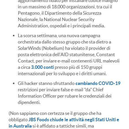
aggiornamento fidato per installare codice maligno
in un massimo di 18.000 organizzazioni, tra cui il
Pentagono, il Dipartimento della Sicurezza
Nazionale, la National Nuclear Security
Administration, ospedali e i principali media.
La scorsa settimana, una nuova campagna
orchestrata dallo stesso gruppo che sta dietro a
SolarWinds (Nobelium) ha violato il provider di
posta elettronica dell'AID statunitense, Constant
Contact, per inviare e-mail contenenti URL malevoli
a circa
3.000 conti
presso più di 150 gruppi
internazionali per lo sviluppo e i diritti umani.
Gli hacker stanno sfruttando
cambiando COVID-19
restrizioni per inviare false e-mail "da" Chief
Information Officer per rubare le credenziali dei
dipendenti.
(Non sappiamo con certezza se il gruppo che ha
obbligato
JBS Foods chiude le attività negli Stati Uniti e
in Australia
si è affidato a tattiche simili, ma