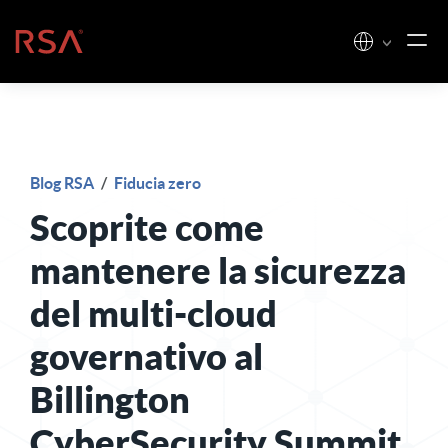
Vai al contenuto
Casa
Blog RSA
/
Fiducia zero
Scoprite come
mantenere la sicurezza
del multi-cloud
governativo al
Billington
CyberSecurity Summit