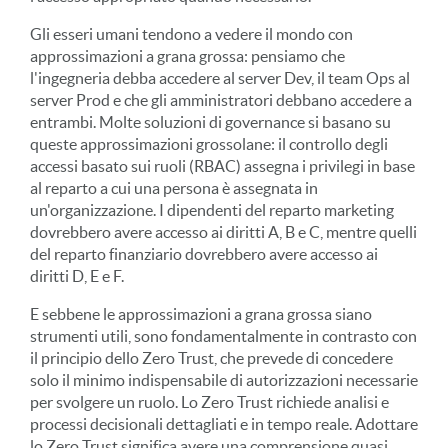
Gli esseri umani tendono a vedere il mondo con
approssimazioni a grana grossa: pensiamo che
l'ingegneria debba accedere al server Dev, il team Ops al
server Prod e che gli amministratori debbano accedere a
entrambi. Molte soluzioni di governance si basano su
queste approssimazioni grossolane: il controllo degli
accessi basato sui ruoli (RBAC) assegna i privilegi in base
al reparto a cui una persona è assegnata in
un'organizzazione. I dipendenti del reparto marketing
dovrebbero avere accesso ai diritti A, B e C, mentre quelli
del reparto finanziario dovrebbero avere accesso ai
diritti D, E e F.
E sebbene le approssimazioni a grana grossa siano
strumenti utili, sono fondamentalmente in contrasto con
il principio dello Zero Trust, che prevede di concedere
solo il minimo indispensabile di autorizzazioni necessarie
per svolgere un ruolo. Lo Zero Trust richiede analisi e
processi decisionali dettagliati e in tempo reale. Adottare
lo Zero Trust significa avere una comprensione quasi