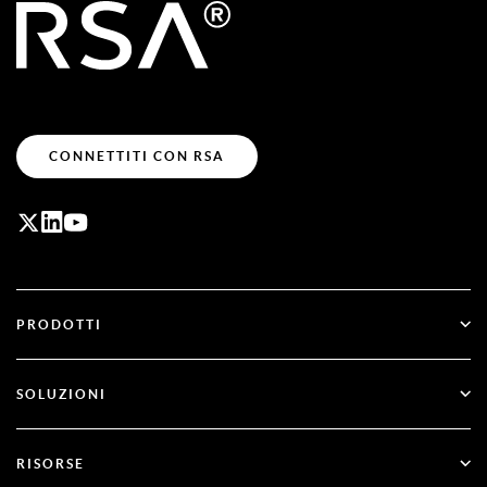
CONNETTITI CON RSA
PRODOTTI
ID Plus
SOLUZIONI
SecurID
Passa a un sistema senza password
RISORSE
Governance e ciclo di vita