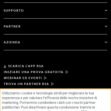
Autenticazione a più fattori
Tutte le risorse
SUPPORTO
Settore Governativo
Blog
Supporto tecnico
Settore Finanziario
PARTNER
Webinar ed eventi
Assistenza clienti
Trova un partner
RSA + Microsoft
Documentazione
AZIENDA
Diventare partner
Informazioni su RSA
Portale partner
Leadership
SCARICA L'APP RSA
INIZIARE UNA PROVA GRATUITA
Notizie e stampa
WEBINAR ED EVENTI
TROVA UN PARTNER RSA
Risorse
Utilizziamo i cookie e tecnologie simili per migliorare la tua
esperienza e per valutare l'efficacia delle nostre iniziative di
CONDIZIONI DI UTILIZZO
Carriera
marketing. Potremmo condividere i dati con i nostri partner
INFORMATIVA SULLA PRIVACY
CONTRATTI STANDARD
pubblicitari. Puoi disattivare questa condivisione tramite le
PRINCIPI DEI FORNITORI