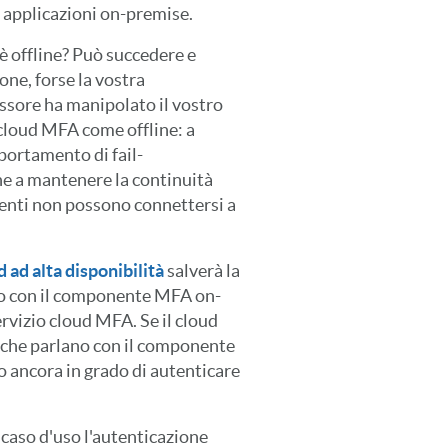
e applicazioni on-premise.
 è offline? Può succedere e
one, forse la vostra
essore ha manipolato il vostro
 cloud MFA come offline: a
portamento di fail-
ne a mantenere la continuità
tenti non possono connettersi a
ad alta disponibilità
salverà la
no con il componente MFA on-
servizio cloud MFA. Se il cloud
i che parlano con il componente
o ancora in grado di autenticare
caso d'uso l'autenticazione