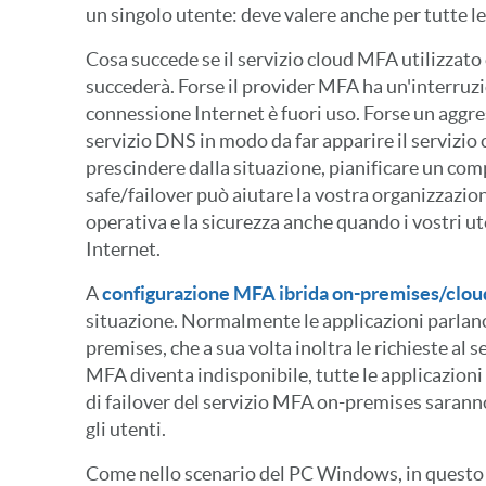
un singolo utente: deve valere anche per tutte l
Cosa succede se il servizio cloud MFA utilizzato
succederà. Forse il provider MFA ha un'interruzi
connessione Internet è fuori uso. Forse un aggr
servizio DNS in modo da far apparire il servizio
prescindere dalla situazione, pianificare un com
safe/failover può aiutare la vostra organizzazio
operativa e la sicurezza anche quando i vostri u
Internet.
A
configurazione MFA ibrida on-premises/cloud 
situazione. Normalmente le applicazioni parla
premises, che a sua volta inoltra le richieste al 
MFA diventa indisponibile, tutte le applicazion
di failover del servizio MFA on-premises sarann
gli utenti.
Come nello scenario del PC Windows, in questo 