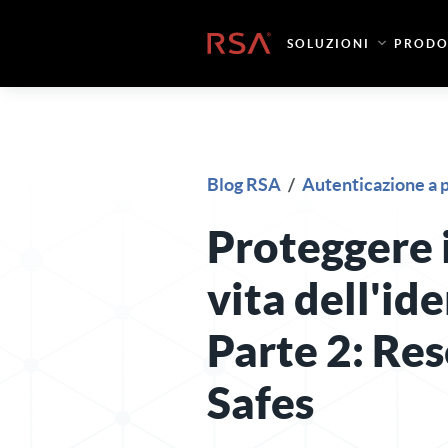
Vai al contenuto
Casa
SOLUZIONI
PRODO
Blog RSA
/
Autenticazione a p
Proteggere i
vita dell'id
Parte 2: Res
Safes