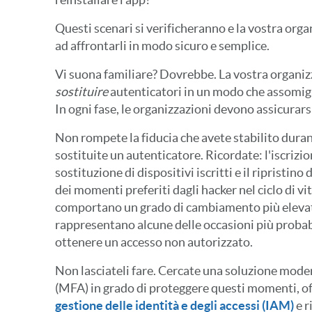
Questi scenari si verificheranno e la vostra org
ad affrontarli in modo sicuro e semplice.
Vi suona familiare? Dovrebbe. La vostra organi
sostituire
autenticatori in un modo che assomiglia
In ogni fase, le organizzazioni devono assicurarsi
Non rompete la fiducia che avete stabilito duran
sostituite un autenticatore. Ricordate: l'iscrizion
sostituzione di dispositivi iscritti e il ripristin
dei momenti preferiti dagli hacker nel ciclo di vit
comportano un grado di cambiamento più elevato
rappresentano alcune delle occasioni più probabil
ottenere un accesso non autorizzato.
Non lasciateli fare. Cercate una soluzione mod
(MFA) in grado di proteggere questi momenti, off
gestione delle identità e degli accessi (IAM)
e r