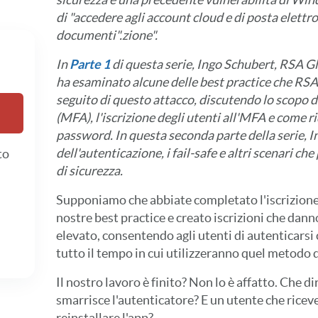
di "accedere agli account cloud e di posta elettron
documenti".
zione".
In
Parte 1
di questa serie, Ingo Schubert, RSA Gl
ha esaminato alcune delle best practice che RSA h
seguito di questo attacco, discutendo lo scopo de
(MFA), l'iscrizione degli utenti all'MFA e come r
password. In questa seconda parte della serie, I
dell'autenticazione, i fail-safe e altri scenari c
to
di sicurezza.
Supponiamo che abbiate completato l'iscrizione. 
nostre best practice e creato iscrizioni che danno
elevato, consentendo agli utenti di autenticarsi 
tutto il tempo in cui utilizzeranno quel metodo 
Il nostro lavoro è finito? Non lo è affatto. Che d
smarrisce l'autenticatore? E un utente che ric
reinstallare l'app?