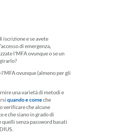
i iscrizione e se avete
l'accesso di emergenza,
lizzate l'MFA ovunque o se un
girarlo?
re l'MFA ovunque (almeno per gli
rnire una varietà di metodi e
arsi
quando e come
che
o verificare che alcune
e e che siano in grado di
e quelli senza password basati
ADIUS.