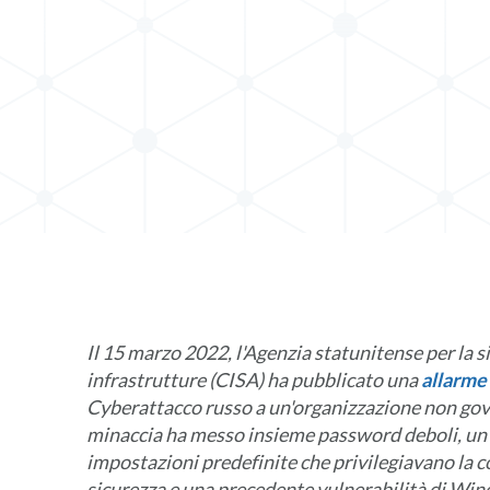
t su LinkedIn
Il 15 marzo 2022, l'Agenzia statunitense per la s
infrastrutture (CISA) ha pubblicato una
allarme
Cyberattacco russo a un'organizzazione non gove
minaccia ha messo insieme password deboli, un 
impostazioni predefinite che privilegiavano la c
sicurezza e una precedente vulnerabilità di Wi