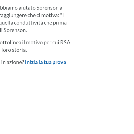
 abbiamo aiutato Sorenson a
raggiungere che ci motiva: "I
 quella conduttività che prima
di Sorenson.
ottolinea il motivo per cui RSA
 loro storia.
 in azione?
Inizia la tua prova