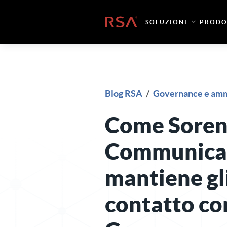
Vai al contenuto
Casa
SOLUZIONI
PRODO
Blog RSA
/
Governance e ammi
Come Sore
Communica
mantiene gli
contatto c