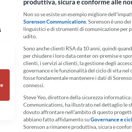
produttiva, sicura e conforme alle n
Non so se esiste un esempio migliore dell'impatto
Sorenson Communications
. Sorenson è uno dei 
s
linguistici e di strumenti di comunicazione per 
udito.
Sono anche clienti RSA da 10 anni, quindi quand
per chiudere i loro data center on-premise e spo
clienti, i servizi ai clienti, la gestione degli acces
governance e le funzionalità del ciclo di vita ne
fosse fondamentale mantenere i dati di Sorenson 
re
connessi.
Steve Yeo, direttore della sicurezza informatic
Communications, ha illustrato nel dettaglio le sf
dovuto affrontare nell'ambito di questo proget
abbiano fatto affidamento su
Governance e cicl
Sorenson a rimanere produttiva, sicura e confor