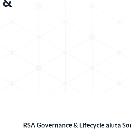
 &
t su LinkedIn
RSA Governance & Lifecycle aiuta So