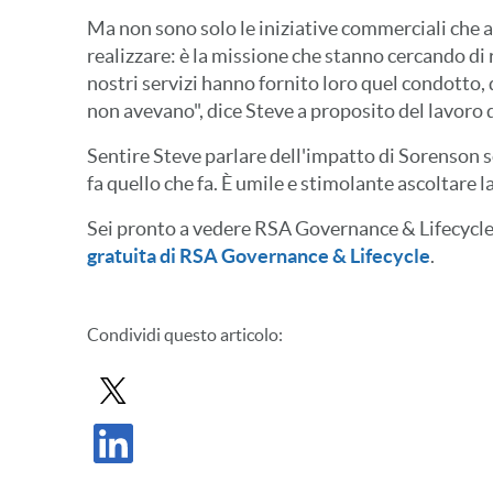
Ma non sono solo le iniziative commerciali che
realizzare: è la missione che stanno cercando di 
nostri servizi hanno fornito loro quel condotto,
non avevano", dice Steve a proposito del lavoro 
Sentire Steve parlare dell'impatto di Sorenson s
fa quello che fa. È umile e stimolante ascoltare la
Sei pronto a vedere RSA Governance & Lifecycle
gratuita di RSA Governance & Lifecycle
.
Condividi
questo articolo
:
Condividi il post in X
Condividi il post su LinkedIn