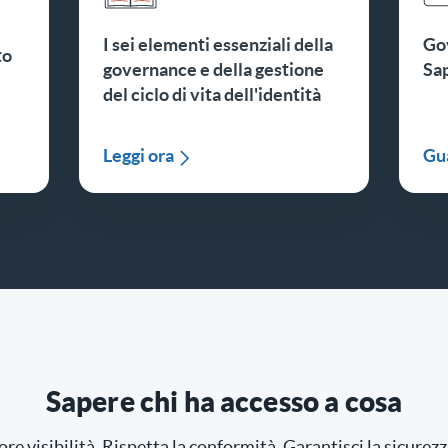
I sei elementi essenziali della
Gov
to
governance e della gestione
Sap
del ciclo di vita dell'identità
Leggi ora
Gu
Sapere chi ha accesso a cosa
re visibilità. Rispetta la conformità. Garantisci la sicurez