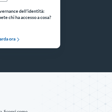
ernance dell'identità:
ete chi ha accesso a cosa?
arda ora
za. Scopri come