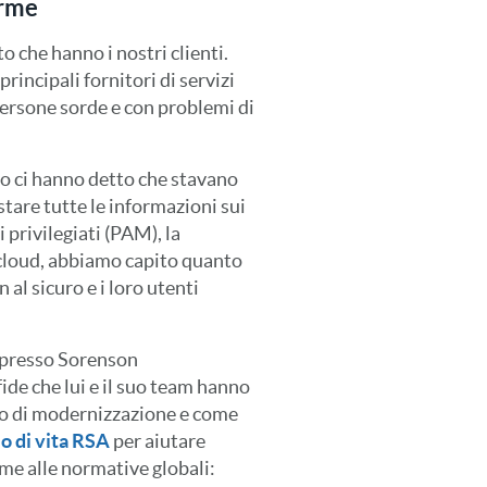
orme
 che hanno i nostri clienti.
principali fornitori di servizi
persone sorde e con problemi di
o ci hanno detto che stavano
stare tutte le informazioni sui
si privilegiati (PAM), la
l cloud, abbiamo capito quanto
al sicuro e i loro utenti
a presso Sorenson
ide che lui e il suo team hanno
to di modernizzazione e come
o di vita RSA
per aiutare
me alle normative globali: