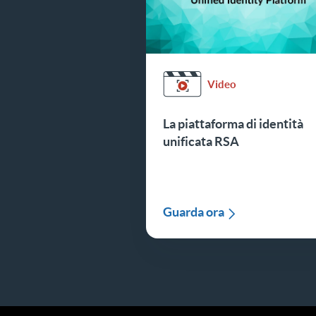
Video
La piattaforma di identità
unificata RSA
Guarda ora