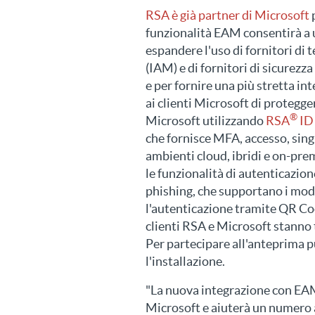
RSA è già partner di Microsoft
p
funzionalità EAM consentirà a 
espandere l'uso di fornitori di t
(IAM) e di fornitori di sicurezz
e per fornire una più stretta in
ai clienti Microsoft di protegge
®
Microsoft utilizzando
RSA
ID
che fornisce MFA, accesso, singl
ambienti cloud, ibridi e on-pre
le funzionalità di autenticazion
phishing, che supportano i mod
l'autenticazione tramite QR Code
clienti RSA e Microsoft stanno 
Per partecipare all'anteprima p
l'installazione.
"La nuova integrazione con EAM
Microsoft e aiuterà un numero a