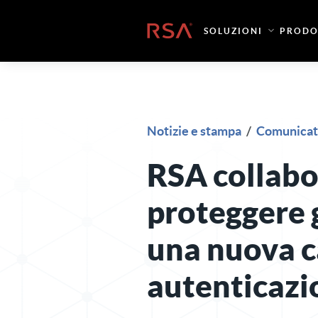
Vai al contenuto
Casa
SOLUZIONI
PRODO
Notizie e stampa
/
Comunicat
RSA collabo
proteggere 
una nuova c
autenticazi