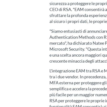
sicurezza a proteggere le propri
CEO di RSA. "EAM consentirà a
sfruttare la profonda esperienz
al sicuro i propri dati, le propri
"Siamo entusiasti di annunciare
Authentication Methods con RSA
mercato", ha dichiarato Natee 
Microsoft Security. "Questa integ
e una scelta ancora maggiori qua
crescente minaccia degli attacch
L'integrazione EAM tra RSA e M
tra i due vendor. In precedenz
MFA esterna per proteggere gli
semplifica e accelera la prece
più facile per un maggior numero 
RSA per proteggere le proprie i
funzionalità EAM consentirà ai c