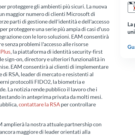
er proteggere gli ambienti più sicuri. La nuova
un maggior numero di clienti Microsoft di
erze parti di gestione dell'identità e dell'accesso
La 
a per proteggere una serie più ampia di casi d'uso
uni
tegrazione con le loro soluzioni. EAM consentirà
re senza problemi l'accesso alle risorse
Gu
 Plus
, la piattaforma di identità security-first
e sign-on, directory e ulteriori funzionalità in
mise. EAM consentirà ai clienti di implementare
e di RSA, leader di mercato e resistenti al
erni protocolli FIDO2, la biometria e
. La notizia rende pubblico il lavoro che i
testando in anteprima privata da molti mesi.
ubblica,
contattare la RSA
per controllare
 amplierà la nostra attuale partnership con
ncora maggiore di leader orientati alla