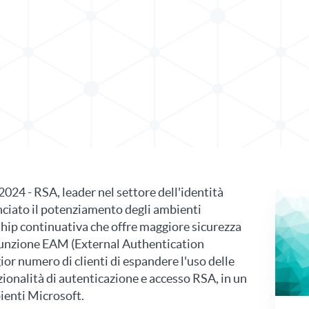
 stampa in X
municato stampa su LinkedIn
4 - RSA, leader nel settore dell'identità
nciato il potenziamento degli ambienti
ship continuativa che offre maggiore sicurezza
 funzione EAM (External Authentication
r numero di clienti di espandere l'uso delle
ionalità di autenticazione e accesso RSA, in un
enti Microsoft.