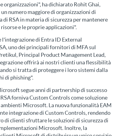
e organizzazioni", ha dichiarato Rohit Ghai,
 un numero maggiore di organizzazioni di
a di RSA in materia di sicurezza per mantenere
e risorse e le proprie applicazioni".
 l'integrazione di Entra ID External
, uno dei principali fornitori di MFA sul
Pretikul, Principal Product Management Lead,
razione offrirà ai nostri clienti una flessibilità
ndo si tratta di proteggere i loro sistemi dalla
i di phishing".
icrosoft segue anni di partnership di successo
a, RSA forniva Custom Controls come soluzione
 ambienti Microsoft. La nuova funzionalità EAM
dente integrazione di Custom Controls, rendendo
di clienti sfruttare le soluzioni di sicurezza di
mplementazioni Microsoft. Inoltre, la
lienti Microsoft di distribuire un unico servizio