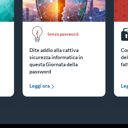
Senza password
Dite addio alla cattiva
Co
sicurezza informatica in
del
questa Giornata della
fat
password
Leggi ora
Leg