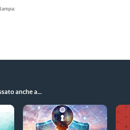
stampa
:
X
LinkedIn
sato anche a...