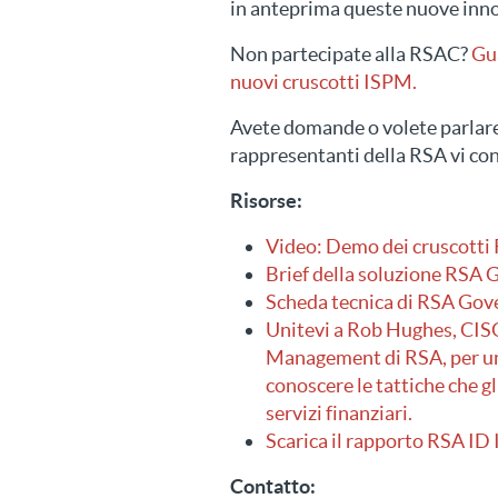
in anteprima queste nuove inn
Non partecipate alla RSAC?
Gua
nuovi cruscotti ISPM.
Avete domande o volete parlar
rappresentanti della RSA vi co
Risorse
:
Video: Demo dei cruscott
Brief della soluzione RSA G
Scheda tecnica di RSA Gover
Unitevi a Rob Hughes, CISO
Management di RSA, per un 
conoscere le tattiche che gl
servizi finanziari.
Scarica il rapporto RSA ID
Contatto: