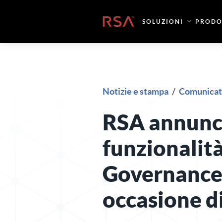
Vai al contenuto
Casa
SOLUZIONI
PRODO
Notizie e stampa
/
Comunicat
RSA annunci
funzionalit
Governance 
occasione d