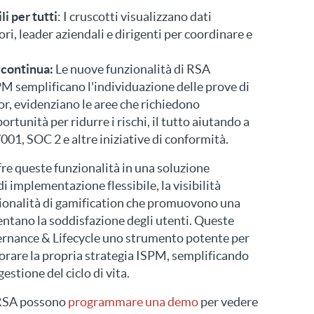
i per tutti
: I cruscotti visualizzano dati
i, leader aziendali e dirigenti per coordinare e
 continua:
Le nuove funzionalità di RSA
M semplificano l'individuazione delle prove di
or, evidenziano le aree che richiedono
ortunità per ridurre i rischi, il tutto aiutando a
01, SOC 2 e altre iniziative di conformità.
re queste funzionalità in una soluzione
di implementazione flessibile, la visibilità
zionalità di gamification che promuovono una
ntano la soddisfazione degli utenti. Queste
rnance & Lifecycle uno strumento potente per
orare la propria strategia ISPM, semplificando
estione del ciclo di vita.
a RSA possono
programmare una demo
per vedere