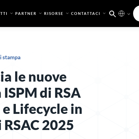
TTI
PARTNER
RISORSE
CONTATTACI
i stampa
a le nuove
à ISPM di RSA
e Lifecycle in
i RSAC 2025