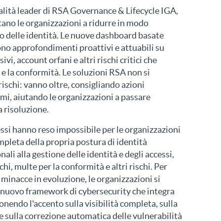
alità leader di RSA Governance & Lifecycle IGA,
ano le organizzazioni a ridurre in modo
cco delle identità. Le nuove dashboard basate
frono approfondimenti proattivi e attuabili su
sivi, account orfani e altri rischi critici che
 e la conformità. Le soluzioni RSA non si
rischi: vanno oltre, consigliando azioni
emi, aiutando le organizzazioni a passare
a risoluzione.
si hanno reso impossibile per le organizzazioni
leta della propria postura di identità
nali alla gestione delle identità e degli accessi,
hi, multe per la conformità e altri rischi. Per
minacce in evoluzione, le organizzazioni si
 nuovo framework di cybersecurity che integra
ponendo l'accento sulla visibilità completa, sulla
e sulla correzione automatica delle vulnerabilità