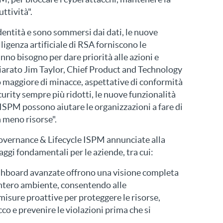
ttività".
identità e sono sommersi dai dati, le nuove
ligenza artificiale di RSA forniscono le
nno bisogno per dare priorità alle azioni e
chiarato Jim Taylor, Chief Product and Technology
 maggiore di minacce, aspettative di conformità
urity sempre più ridotti, le nuove funzionalità
ISPM possono aiutare le organizzazioni a fare di
n meno risorse".
overnance & Lifecycle ISPM annunciate alla
gi fondamentali per le aziende, tra cui:
ashboard avanzate offrono una visione completa
l'intero ambiente, consentendo alle
misure proattive per proteggere le risorse,
acco e prevenire le violazioni prima che si