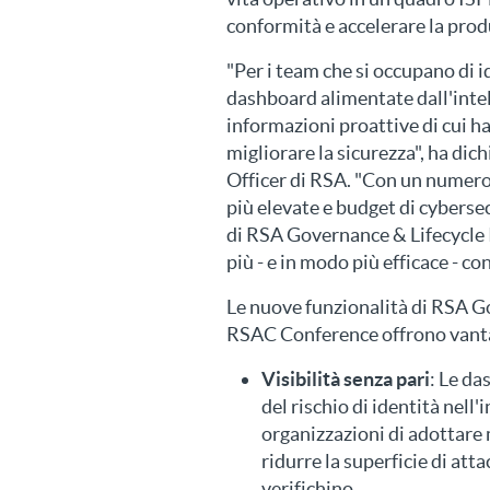
conformità e accelerare la produ
"Per i team che si occupano di 
dashboard alimentate dall'intel
informazioni proattive di cui ha
migliorare la sicurezza", ha di
Officer di RSA. "Con un numero
più elevate e budget di cybersec
di RSA Governance & Lifecycle 
più - e in modo più efficace - co
Le nuove funzionalità di RSA G
RSAC Conference offrono vantag
Visibilità senza pari
: Le d
del rischio di identità nel
organizzazioni di adottare 
ridurre la superficie di att
verifichino.