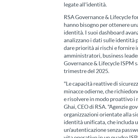
legate all'identità.
RSA Governance & Lifecycle forn
hanno bisogno per ottenere una 
identità. I suoi dashboard avanza
analizzano i dati sulle identità
dare priorità ai rischi e fornire
amministratori, business leader
Governance & Lifecycle ISPM sa
trimestre del 2025.
"Le capacità reattive di sicurezz
minacce odierne, che richiedono
e risolvere in modo proattivo i r
Ghai, CEO di RSA. "Agenzie gove
organizzazioni orientate alla s
identità unificata, che includa u
un'autenticazione senza passwor
vita operativo in un quadro ISP