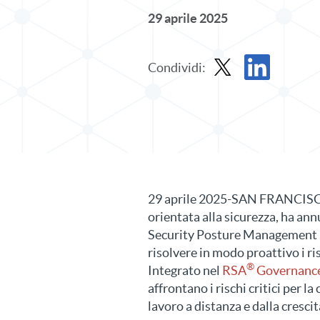
29 aprile 2025
Condividi:
Condividi il comunicato
Condividi il co
29 aprile 2025-SAN FRANCISCO,
orientata alla sicurezza, ha ann
Security Posture Management (I
risolvere in modo proattivo i ris
®
Integrato nel
RSA
Governance e
affrontano i rischi critici per l
lavoro a distanza e dalla cresc