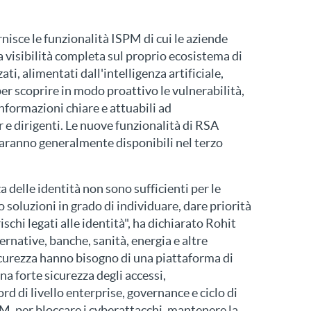
isce le funzionalità ISPM di cui le aziende
visibilità completa sul proprio ecosistema di
ti, alimentati dall'intelligenza artificiale,
 per scoprire in modo proattivo le vulnerabilità,
 informazioni chiare e attuabili ad
 e dirigenti. Le nuove funzionalità di RSA
ranno generalmente disponibili nel terzo
a delle identità non sono sufficienti per le
 soluzioni in grado di individuare, dare priorità
ischi legati alle identità", ha dichiarato Rohit
rnative, banche, sanità, energia e altre
icurezza hanno bisogno di una piattaforma di
na forte sicurezza degli accessi,
d di livello enterprise, governance e ciclo di
M, per bloccare i cyberattacchi, mantenere la