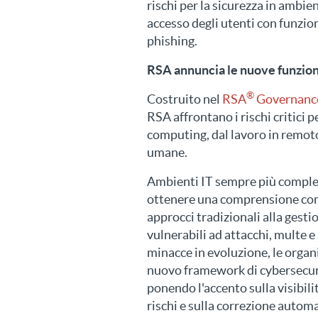
rischi per la sicurezza in ambien
accesso degli utenti con funzion
phishing.
RSA annuncia le nuove funzion
®
Costruito nel
RSA
Governance 
RSA affrontano i rischi critici p
computing, dal lavoro in remoto
umane.
Ambienti IT sempre più comples
ottenere una comprensione comp
approcci tradizionali alla gestio
vulnerabili ad attacchi, multe e
minacce in evoluzione, le organ
nuovo framework di cybersecurit
ponendo l'accento sulla visibil
rischi e sulla correzione automat