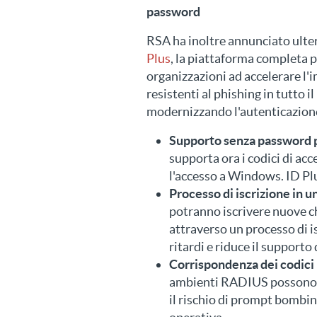
password
RSA ha inoltre annunciato ulte
Plus
, la piattaforma completa pe
organizzazioni ad accelerare l
resistenti al phishing in tutto i
modernizzando l'autenticazione
Supporto senza password 
supporta ora i codici di ac
l'accesso a Windows. ID Pl
Processo di iscrizione in u
potranno iscrivere nuove c
attraverso un processo di i
ritardi e riduce il supporto 
Corrispondenza dei codic
ambienti RADIUS possono o
il rischio di prompt bombin