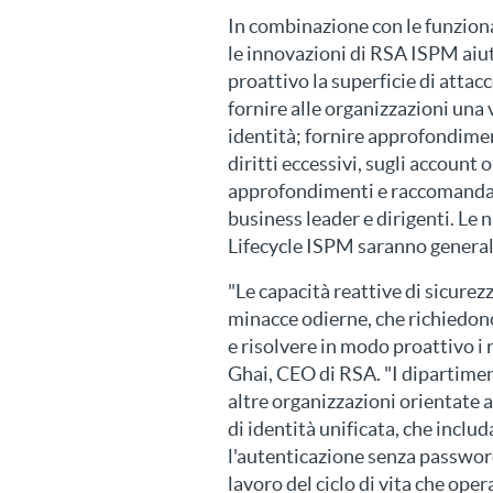
In combinazione con le funzion
le innovazioni di RSA ISPM aiut
proattivo la superficie di attac
fornire alle organizzazioni una 
identità; fornire approfondiment
diritti eccessivi, sugli account or
approfondimenti e raccomandazi
business leader e dirigenti. Le
Lifecycle ISPM saranno general
"Le capacità reattive di sicurezz
minacce odierne, che richiedono
e risolvere in modo proattivo i r
Ghai, CEO di RSA. "I dipartiment
altre organizzazioni orientate 
di identità unificata, che includ
l'autenticazione senza password 
lavoro del ciclo di vita che ope