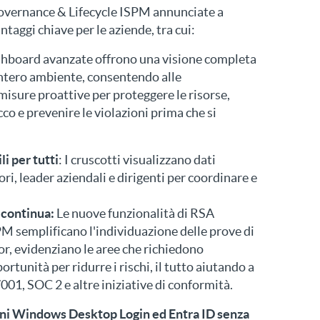
overnance & Lifecycle ISPM annunciate a
taggi chiave per le aziende, tra cui:
ashboard avanzate offrono una visione completa
l'intero ambiente, consentendo alle
misure proattive per proteggere le risorse,
acco e prevenire le violazioni prima che si
i per tutti
: I cruscotti visualizzano dati
i, leader aziendali e dirigenti per coordinare e
 continua:
Le nuove funzionalità di RSA
M semplificano l'individuazione delle prove di
or, evidenziano le aree che richiedono
ortunità per ridurre i rischi, il tutto aiutando a
01, SOC 2 e altre iniziative di conformità.
ni Windows Desktop Login ed Entra ID senza