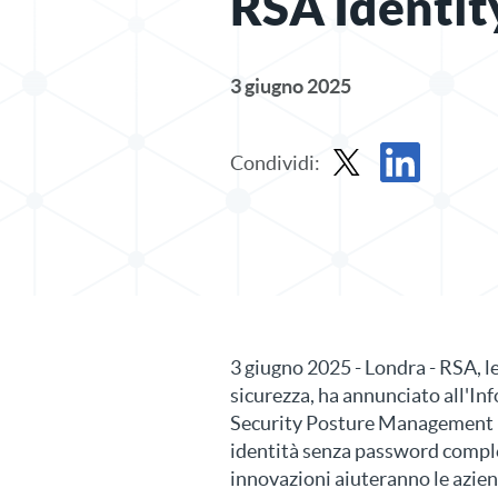
RSA Identit
3 giugno 2025
Condividi:
Condividi il comunicato
Condividi il co
3 giugno 2025 - Londra - RSA, le
sicurezza, ha annunciato all'I
Security Posture Management (
identità senza password complet
innovazioni aiuteranno le azien