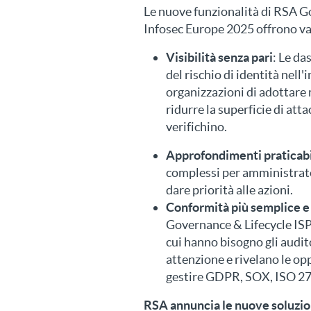
Le nuove funzionalità di RSA G
Infosec Europe 2025 offrono van
Visibilità senza pari
: Le d
del rischio di identità nel
organizzazioni di adottare 
ridurre la superficie di att
verifichino.
Approfondimenti praticabil
complessi per amministrator
dare priorità alle azioni.
Conformità più semplice e
Governance & Lifecycle ISP
cui hanno bisogno gli audit
attenzione e rivelano le opp
gestire GDPR, SOX, ISO 270
RSA annuncia le nuove soluzio