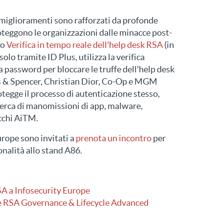
 miglioramenti sono rafforzati da profonde
oteggono le organizzazioni dalle minacce post-
io
Verifica in tempo reale dell'help desk RSA
(in
solo tramite ID Plus, utilizza la verifica
a password per bloccare le truffe dell'help desk
ks & Spencer, Christian Dior, Co-Op e MGM
tegge il processo di autenticazione stesso,
icerca di manomissioni di app, malware,
acchi AiTM.
urope sono invitati a
prenota un incontro
per
nalità allo stand A86.
A a Infosecurity Europe
e RSA Governance & Lifecycle Advanced