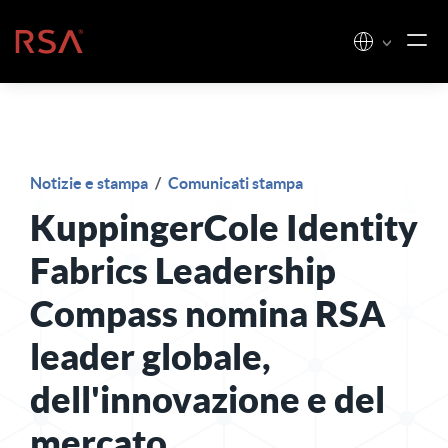
Vai al contenuto
Casa
Notizie e stampa
/
Comunicati stampa
KuppingerCole Identity
Fabrics Leadership
Compass nomina RSA
leader globale,
dell'innovazione e del
mercato