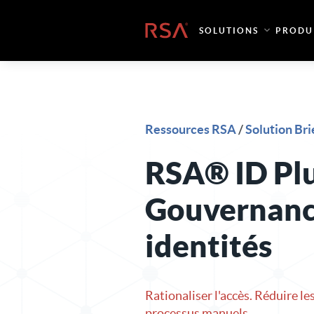
Skip to content
Accueil
SOLUTIONS
PRODU
Ressources RSA
/
Solution Bri
RSA® ID Pl
Gouvernanc
identités
Rationaliser l'accès. Réduire les
processus manuels.