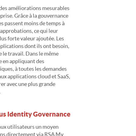
 des améliorations mesurables
eprise. Grâce à la gouvernance
ues passent moins de temps à
 approbations, ce qui leur
lus forte valeur ajoutée. Les
lications dont ils ont besoin,
e le travail. Dans le même
le en appliquant des
tiques, à toutes les demandes
 aux applications cloud et SaaS,
rer avec une plus grande
.
lus Identity Governance
aux utilisateurs un moyen
ions directement via RSA My