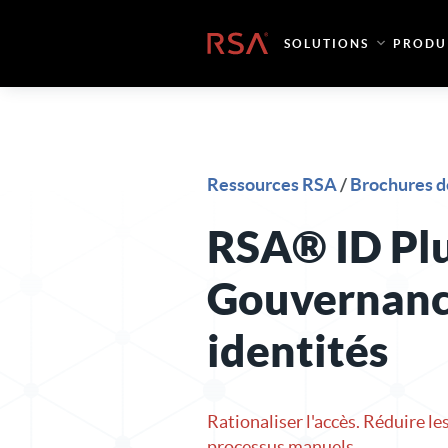
Skip to content
Accueil
SOLUTIONS
PRODU
Ressources RSA
/
Brochures d
RSA® ID Pl
Gouvernanc
identités
Rationaliser l'accès. Réduire les
processus manuels.