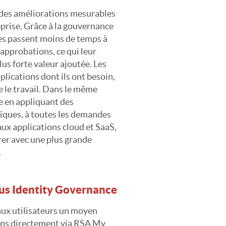
 des améliorations mesurables
eprise. Grâce à la gouvernance
ues passent moins de temps à
 approbations, ce qui leur
lus forte valeur ajoutée. Les
lications dont ils ont besoin,
e le travail. Dans le même
le en appliquant des
tiques, à toutes les demandes
 aux applications cloud et SaaS,
rer avec une plus grande
.
lus Identity Governance
aux utilisateurs un moyen
ions directement via RSA My