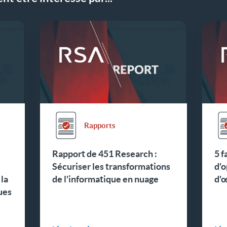
Rapports
Rapport de 451 Research :
5 f
Sécuriser les transformations
d'o
 la
de l'informatique en nuage
d'
ues