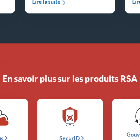
Lire la suite
Lir
En savoir plus sur les produits RSA
Gouv
us
SecurID