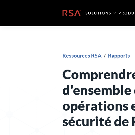
Skip to content
Accueil
SOLUTIONS
PRODU
Ressources RSA
/
Rapports
Comprendre 
d'ensemble 
opérations 
sécurité de