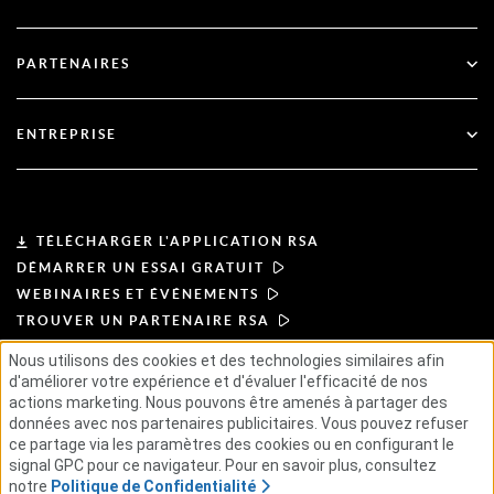
Gouvernement
Blog
Support technique
Services financiers
PARTENAIRES
Webinaires et événements
Soutien à la clientèle
Recherche de partenaires
RSA + Microsoft
Documentation
ENTREPRISE
Devenir partenaire
À propos de l'ASR
Portail des partenaires
Leadership
TÉLÉCHARGER L'APPLICATION RSA
DÉMARRER UN ESSAI GRATUIT
Actualités et presse
WEBINAIRES ET ÉVÉNEMENTS
TROUVER UN PARTENAIRE RSA
Ressources
Nous utilisons des cookies et des technologies similaires afin
d'améliorer votre expérience et d'évaluer l'efficacité de nos
CONDITIONS D'UTILISATION
Carrières
actions marketing. Nous pouvons être amenés à partager des
POLITIQUE DE CONFIDENTIALITÉ
données avec nos partenaires publicitaires. Vous pouvez refuser
ACCORDS TYPES
PRINCIPES APPLICABLES AUX FOURNISSEURS
ce partage via les paramètres des cookies ou en configurant le
CHAÎNE D'APPROVISIONNEMENT ÉTHIQUE
GSE
signal GPC pour ce navigateur. Pour en savoir plus, consultez
notre
Politique de Confidentialité