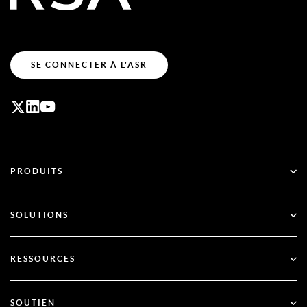
SE CONNECTER À L'ASR
PRODUITS
ID Plus
SOLUTIONS
SecurID
Passez au mode sans mot de passe
RESSOURCES
Gouvernance et cycle de vie
Authentification multifactorielle
Toutes les ressources
SOUTIEN