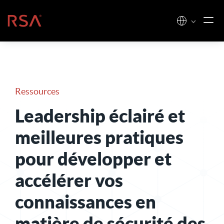
Skip to content
Accueil
Ressources
Leadership éclairé et
meilleures pratiques
pour développer et
accélérer vos
connaissances en
matière de sécurité des