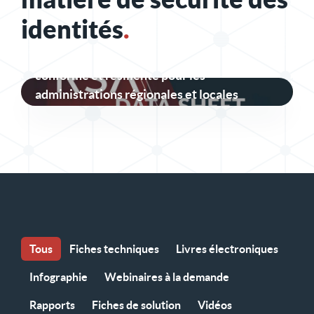
identités
.
Une sécurité des identités sécurisée,
conforme et résiliente pour les
administrations régionales et locales
Tous
Fiches techniques
Livres électroniques
Infographie
Webinaires à la demande
Rapports
Fiches de solution
Vidéos