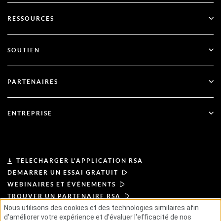
SecurID
Passez au mode sans mot de passe
RESSOURCES
Gouvernance et cycle de vie
Authentification multifactorielle
Toutes les ressources
SOUTIEN
Gouvernement
Blog
Soutien technique
Services financiers
PARTENAIRES
Webinaires et événements
Soutien à la clientèle
Recherche de partenaires
RSA + Microsoft
Documentation
ENTREPRISE
Devenir partenaire
À propos de l'ASR
Portail des partenaires
Leadership
TÉLÉCHARGER L'APPLICATION RSA
DÉMARRER UN ESSAI GRATUIT
Actualités et presse
WEBINAIRES ET ÉVÉNEMENTS
TROUVER UN PARTENAIRE RSA
Ressources
Nous utilisons des cookies et des technologies similaires afin
d'améliorer votre expérience et d'évaluer l'efficacité de nos