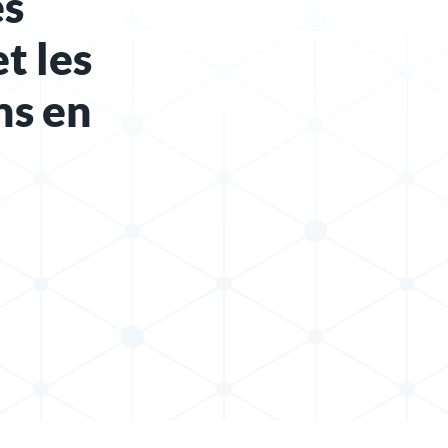
es
t les
ns en
s X
 sur LinkedIn