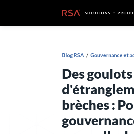
Skip to content
Accueil
SOLUTIONS
PRODU
Blog RSA
/
Gouvernance et ad
Des goulots
d'étranglem
brèches : Po
gouvernanc