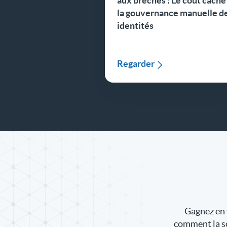
aux brèches : Le coût caché
la gouvernance manuelle d
identités
Regarder
Gagnez en 
comment la s