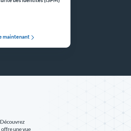
urité des identités (ISPM)
re maintenant
. Découvrez
offre une vue