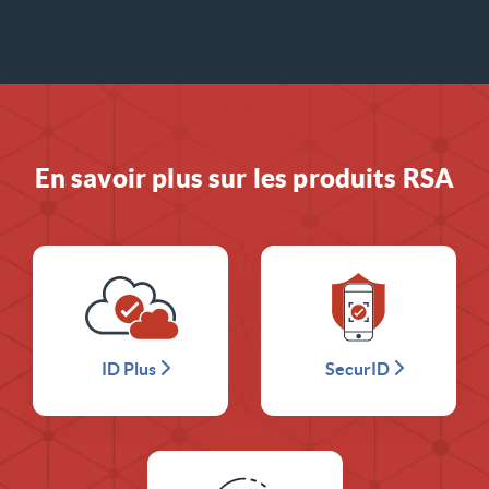
En savoir plus sur les produits RSA
ID Plus
SecurID