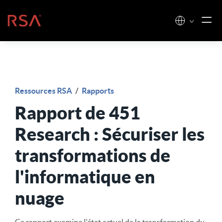
Skip to content
Accueil
Ressources RSA
/
Rapports
Rapport de 451
Research : Sécuriser les
transformations de
l'informatique en
nuage