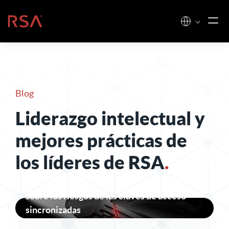
Ir al contenido
Inicio
Blog
Liderazgo intelectual y
mejores prácticas de
los líderes de RSA
.
Lo que revelan los ataques «Pass-ta-key»
sobre los riesgos de las claves de acceso
sincronizadas