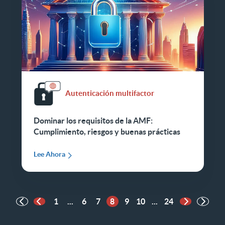
Autenticación multifactor
Dominar los requisitos de la AMF:
Cumplimiento, riesgos y buenas prácticas
Lee Ahora
1
...
6
7
8
9
10
...
24
Página anterior
Página sigu