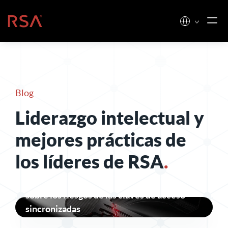
Ir al contenido
Inicio
Blog
Liderazgo intelectual y
mejores prácticas de
los líderes de RSA
.
Lo que revelan los ataques «Pass-ta-key»
sobre los riesgos de las claves de acceso
sincronizadas