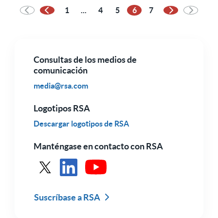
1
...
4
5
6
7
Página anterior
Página siguie
Consultas de los medios de
comunicación
media@rsa.com
Logotipos RSA
Descargar logotipos de RSA
Manténgase en contacto con RSA
Véase RSA en X
Ver RSA en LinkedIn
Ver RSA en Youtube
Suscríbase a RSA