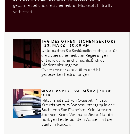
gewährleistet und die Sicherheit für Microsoft Entra ID
verbessert.
TAG DES ÖFFENTLICHEN SEKTORS
| 23. MÄRZ | 10:00 AM
Untersuchen Sie Schlüsselbereiche, die für
die Cybersicherheit von Regierungen
entscheidend sind, einschließlich der
Modernisierung von
Cyberabwehrkapazitäten und KI-
gesteuerten Bedrohungen.
WAVE PARTY | 24. MÄRZ | 18:00
UHR
Mitveranstaltet von Swissbit. Private
Kreuzfahrt zum Sonnenuntergang in der
Bucht von San Francisco. Kein Ausweis-
Scannen. Keine Verkaufsstände. Nur die
richtigen Leute, auf dem Wasser, mit der
Stadt im Rücken.