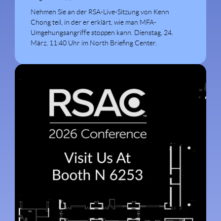
Nehmen Sie an der RSA-Live-Sitzung von Kenn
Chong teil, in der er erklärt, wie man MFA-
Umgehungsangriffe stoppen kann. Dienstag, 24.
März, 11:40 Uhr im North Briefing Center.