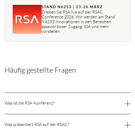
STAND N6253 | 23-26 MÄRZ
Erleben Sie RSA live auf der RSAC
Conference 2026. Wir werden am Stand
N6253 Innovationen in den Bereichen
passwortloser Zugang, IGA und mehr
vorstellen.
Häufig gestellte Fragen
Was ist die RSA-Konferenz?
Die RSAC-Konferenz ist eine globale Cybersicherheits-Community
und eine Plattform, die Praktiker, Führungskräfte, Forscher und
Was präsentiert RSA auf der RSAC?
Lösungsanbieter zusammenbringt, um Perspektiven auszutauschen