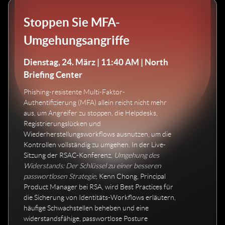
Stoppen Sie MFA-
Umgehungsangriffe
Dienstag, 24. März | 11:40 AM | North
Briefing Center
Phishing-resistente Multi-Faktor-
Authentifizierung (MFA) allein reicht nicht mehr
aus, um Angreifer zu stoppen, die Helpdesks,
Registrierungslücken und
Wiederherstellungsworkflows ausnutzen, um die
Kontrollen vollständig zu umgehen. In der Live-
Sitzung der RSAC-Konferenz,
Umgehung des
Widerstands: Der Schlüssel zu einer besseren
passwortlosen Strategie,
Kenn Chong, Principal
Product Manager bei RSA, wird Best Practices für
die Sicherung von Identitäts-Workflows erläutern,
häufige Schwachstellen beheben und eine
widerstandsfähige, passwortlose Posture