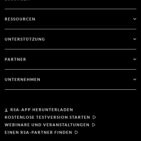
SecurID
Passwortlos arbeiten
RESSOURCEN
Governance & Lebenszyklus
Multi-Faktor-Authentifizierung
Alle Ressourcen
UNTERSTÜTZUNG
Regierung
Blog
Technischer Support
Finanzdienstleistungen
PARTNER
Webinare und Veranstaltungen
Kundenbetreuung
Partner-Finder
RSA und Microsoft
Dokumentation
UNTERNEHMEN
Partner werden
Über RSA
Partner-Portal
Leiterschaft
RSA-APP HERUNTERLADEN
KOSTENLOSE TESTVERSION STARTEN
Nachrichten & Presse
WEBINARE UND VERANSTALTUNGEN
EINEN RSA-PARTNER FINDEN
Ressourcen