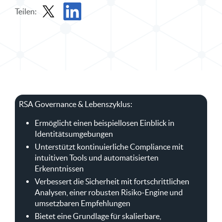
Teilen:
Teilen Sie Solution Brief in X
Solution Brief auf LinkedIn teilen
RSA Governance & Lebenszyklus:
Ermöglicht einen beispiellosen Einblick in
Identitätsumgebungen
Unterstützt kontinuierliche Compliance mit
intuitiven Tools und automatisierten
Erkenntnissen
Verbessert die Sicherheit mit fortschrittlichen
Analysen, einer robusten Risiko-Engine und
umsetzbaren Empfehlungen
Bietet eine Grundlage für skalierbare,