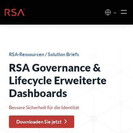
Zum Inhalt springen
Startseite
RSA-Ressourcen
/
Solution Briefs
RSA Governance &
Lifecycle Erweiterte
Dashboards
Bessere Sicherheit für die Identität
Downloaden Sie jetzt