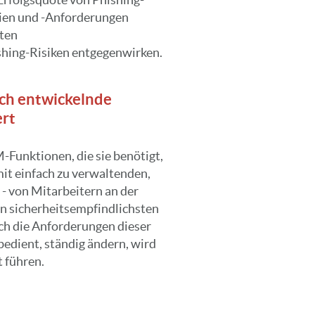
nien und -Anforderungen
sten
hing-Risiken entgegenwirken.
ich entwickelnde
ert
-Funktionen, die sie benötigt,
mit einfach zu verwaltenden,
 - von Mitarbeitern an der
den sicherheitsempfindlichsten
ich die Anforderungen dieser
bedient, ständig ändern, wird
t führen.