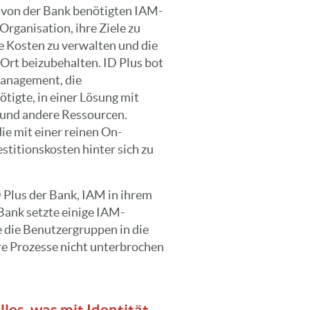
r von der Bank benötigten IAM-
rganisation, ihre Ziele zu
die Kosten zu verwalten und die
 Ort beizubehalten. ID Plus bot
 Management, die
tigte, in einer Lösung mit
 und andere Ressourcen.
ie mit einer reinen On-
titionskosten hinter sich zu
D Plus der Bank, IAM in ihrem
Bank setzte einige IAM-
e die Benutzergruppen in die
hre Prozesse nicht unterbrochen
alles, was mit Identität