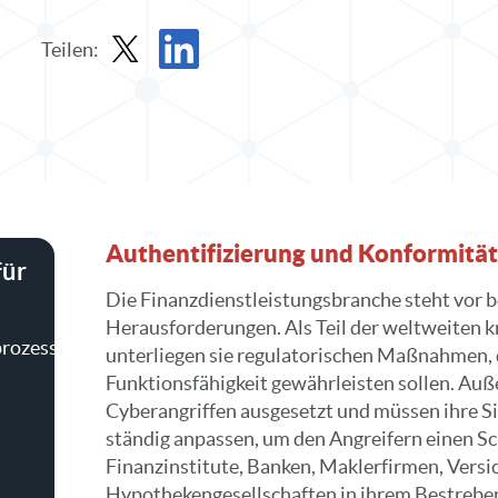
Teilen:
Bericht in X teilen
Bericht auf LinkedIn teilen
Authentifizierung und Konformität
für
Die Finanzdienstleistungsbranche steht vor 
Herausforderungen. Als Teil der weltweiten kr
rozesse
unterliegen sie regulatorischen Maßnahmen, d
Funktionsfähigkeit gewährleisten sollen. Auß
Cyberangriffen ausgesetzt und müssen ihre 
ständig anpassen, um den Angreifern einen Sch
Finanzinstitute, Banken, Maklerfirmen, Versi
Hypothekengesellschaften in ihrem Bestreben