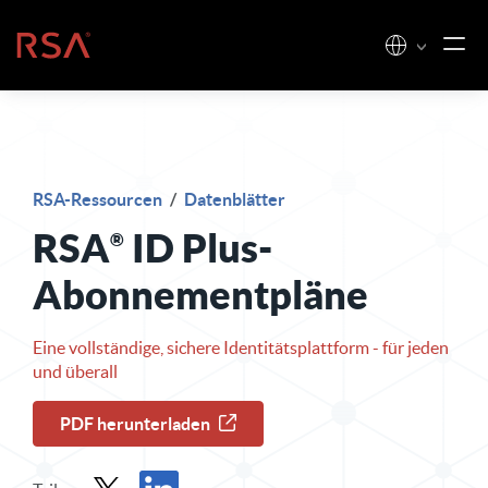
Zum Inhalt springen
Startseite
RSA-Ressourcen
/
Datenblätter
RSA
ID Plus-
Abonnementpläne
Eine vollständige, sichere Identitätsplattform - für jeden
und überall
PDF herunterladen