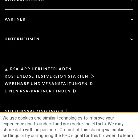
Regierung
Blog
Technischer Support
Finanzdienstleistungen
PARTNER
Webinare und Veranstaltungen
Kundenbetreuung
Partner-Finder
RSA und Microsoft
Dokumentation
UNTERNEHMEN
Partner werden
Über RSA
Partner-Portal
Leiterschaft
RSA-APP HERUNTERLADEN
KOSTENLOSE TESTVERSION STARTEN
Nachrichten & Presse
WEBINARE UND VERANSTALTUNGEN
EINEN RSA-PARTNER FINDEN
Ressourcen
NUTZUNGSBEDINGUNGEN
Karriere
DATENSCHUTZBESTIMMUNGEN
We use cookies and similar technologies to improve your
STANDARD-VEREINBARUNGEN
experience and to understand our marketing efforts. We may
GRUNDSÄTZE FÜR LIEFERANTEN
ETHISCHE LIEFERKETTE
ESG
share data with ad partners. Opt out of this sharing via cookie
settings or by configuring the GPC signal for this browser. To learn