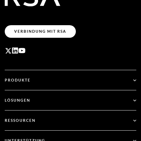
VERBINDUNG MIT RSA
PRODUKTE
ID Plus
LÖSUNGEN
SecurID
Passwortlos arbeiten
RESSOURCEN
Governance & Lebenszyklus
Multi-Faktor-Authentifizierung
Alle Ressourcen
UNTERSTÜTZUNG