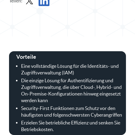
Teilen:
Datenblatt in X teilen
Datenblatt auf LinkedIn teilen
Vorteile
Eine vollständige Lösung für die Identitäts- und
Zugriffsverwaltung (IAM)
Die einzige Lösung für Authentifizierung und
Zugriffsverwaltung, die über Cloud-, Hybrid- und
On-Premise-Konfigurationen hinweg eingesetzt
werden kann
Security-First Funktionen zum Schutz vor den
häufigsten und folgenschwersten Cyberangriffen
Erzielen Sie betriebliche Effizienz und senken Sie
Betriebskosten.