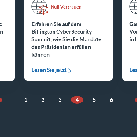
Null Vertrauen
t:
Erfahren Sie auf dem
Ga
en
Billington CyberSecurity
Vor
Summit, wie Sie die Mandate
in 
des Präsidenten erfüllen
können
Lesen Sie jetzt
Les
1
2
3
4
5
6
orherige Seite