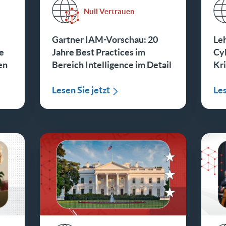
Null Vertrauen
Gartner IAM-Vorschau: 20
Leh
e
Jahre Best Practices im
Cy
en
Bereich Intelligence im Detail
Kri
Lesen Sie jetzt
Les