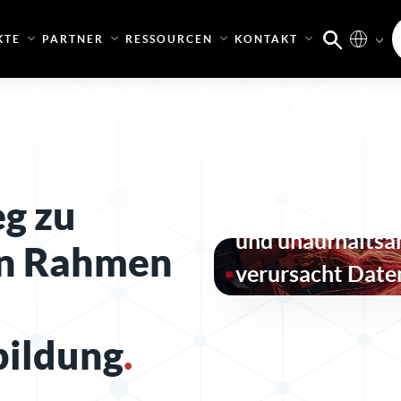
KTE
PARTNER
RESSOURCEN
KONTAKT
g zu
Unkontrollierte
und unaufhaltsa
en
Rahmen
verursacht Date
bildung
.