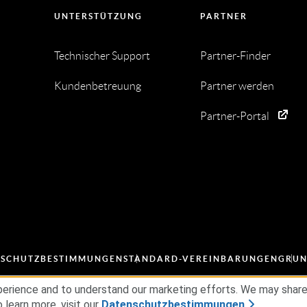
UNTERSTÜTZUNG
PARTNER
Technischer Support
Partner-Finder
Kundenbetreuung
Partner werden
Partner-Portal
NSCHUTZBESTIMMUNGEN
STANDARD-VEREINBARUNGEN
GRUN
erience and to understand our marketing efforts. We may share d
 learn more, visit our
Datenschutzbestimmungen