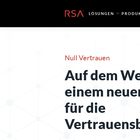
Zum Inhalt springen
Startseite
LÖSUNGEN
PRODU
Null Vertrauen
Auf dem We
einem neu
für die
Vertrauens