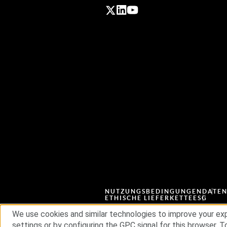
NUTZUNGSBEDINGUNGEN
DATE
ETHISCHE LIEFERKETTE
ESG
We use cookies and similar technologies to improve your exp
settings or by configuring the GPC signal for this browser. To