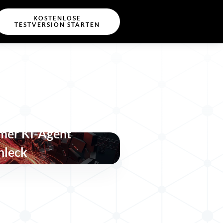
KOSTENLOSE
TESTVERSION STARTEN
r, unüberwachter
mer KI-Agent
nleck