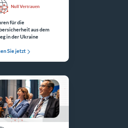
Null Vertrauen
ren für die
bersicherheit aus dem
eg in der Ukraine
en Sie jetzt