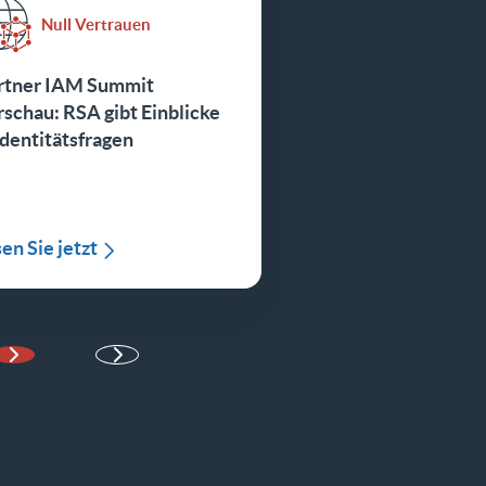
Null Vertrauen
rtner IAM Summit
schau: RSA gibt Einblicke
Identitätsfragen
en Sie jetzt
Nächste Seite