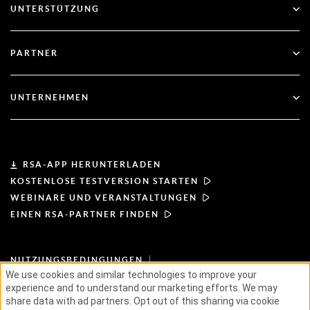
UNTERSTÜTZUNG
Regierung
Blog
Technischer Support
Finanzdienstleistungen
PARTNER
Webinare und Veranstaltungen
Kundenbetreuung
Partner-Finder
RSA und Microsoft
Dokumentation
UNTERNEHMEN
Partner werden
Über RSA
Partner-Portal
Leiterschaft
RSA-APP HERUNTERLADEN
KOSTENLOSE TESTVERSION STARTEN
Nachrichten & Presse
WEBINARE UND VERANSTALTUNGEN
EINEN RSA-PARTNER FINDEN
Ressourcen
NUTZUNGSBEDINGUNGEN
Karriere
DATENSCHUTZBESTIMMUNGEN
We use cookies and similar technologies to improve your
STANDARD-VEREINBARUNGEN
experience and to understand our marketing efforts. We may
GRUNDSÄTZE FÜR LIEFERANTEN
ETHISCHE LIEFERKETTE
ESG
share data with ad partners. Opt out of this sharing via cookie