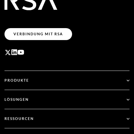
VERBINDUNG MIT RSA
PRODUKTE
ID Plus
LÖSUNGEN
SecurID
Passwortlos arbeiten
RESSOURCEN
Governance & Lebenszyklus
Multi-Faktor-Authentifizierung
Alle Ressourcen