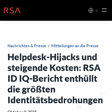
Zum Inhalt springen
Startseite
Nachrichten & Presse
/
Mitteilungen an die Presse
Helpdesk-Hijacks und
steigende Kosten: RSA
ID IQ-Bericht enthüllt
die größten
Identitätsbedrohungen