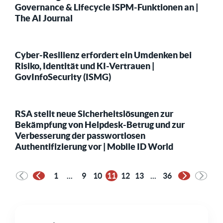
Governance & Lifecycle ISPM-Funktionen an |
The AI Journal
Cyber-Resilienz erfordert ein Umdenken bei
Risiko, Identität und KI-Vertrauen |
GovInfoSecurity (ISMG)
RSA stellt neue Sicherheitslösungen zur
Bekämpfung von Helpdesk-Betrug und zur
Verbesserung der passwortlosen
Authentifizierung vor | Mobile ID World
1
...
9
10
11
12
13
...
36
Vorherige Seite
Nächste Se