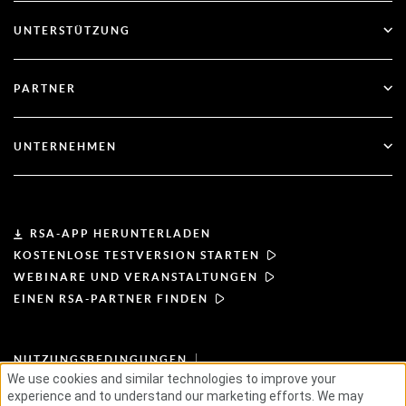
Alle Ressourcen
UNTERSTÜTZUNG
Regierung
Blog
Technischer Support
Finanzdienstleistungen
PARTNER
Webinare und Veranstaltungen
Kundenbetreuung
Partner-Finder
RSA und Microsoft
Dokumentation
UNTERNEHMEN
Partner werden
Über RSA
Partner-Portal
Leiterschaft
RSA-APP HERUNTERLADEN
KOSTENLOSE TESTVERSION STARTEN
Nachrichten & Presse
WEBINARE UND VERANSTALTUNGEN
EINEN RSA-PARTNER FINDEN
Ressourcen
NUTZUNGSBEDINGUNGEN
Karriere
DATENSCHUTZBESTIMMUNGEN
We use cookies and similar technologies to improve your
STANDARD-VEREINBARUNGEN
GRUNDSÄTZE FÜR LIEFERANTEN
experience and to understand our marketing efforts. We may