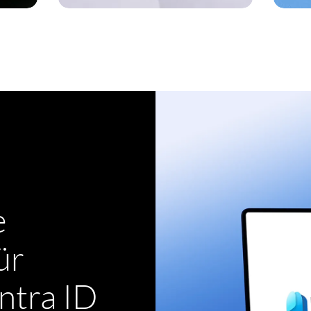
ERFAHREN SIE MEHR
e
ür
ntra ID