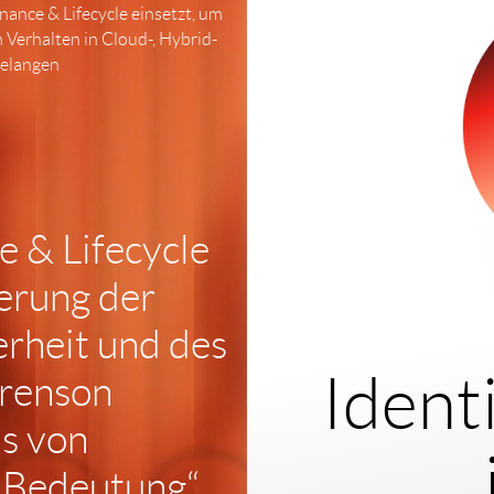
ance & Lifecycle einsetzt, um
Verhalten in Cloud-, Hybrid-
elangen
 & Lifecycle
herung der
erheit und des
Ident
orenson
s von
 Bedeutung“.