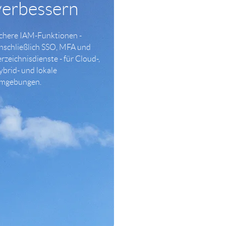
verbessern
ichere IAM-Funktionen -
inschließlich SSO, MFA und
rzeichnisdienste - für Cloud-,
ybrid- und lokale
mgebungen.