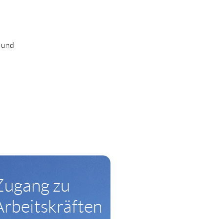
t und
nt
Zugang zu
Arbeitskräften