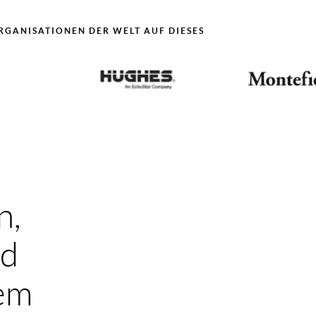
GANISATIONEN DER WELT AUF DIESES P
n,
nd
hem