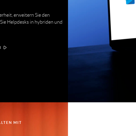
rheit, erweitern Sie den
 Sie Helpdesks in hybriden und
N
ALTEN MIT