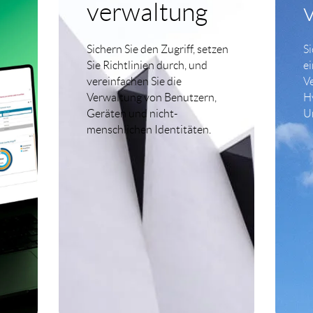
verwaltung
Sichern Sie den Zugriff, setzen
S
Sie Richtlinien durch, und
e
ang.
vereinfachen Sie die
Ve
Verwaltung von Benutzern,
H
Geräten und nicht-
U
menschlichen Identitäten.