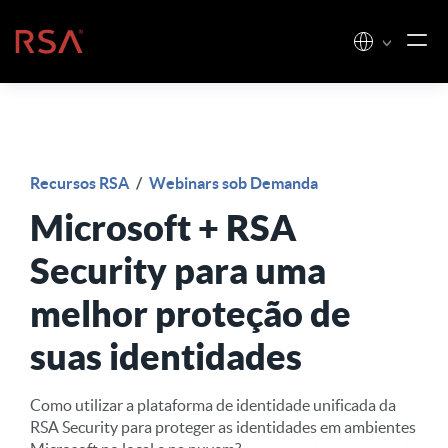
Pular para o conteúdo
Início
Recursos RSA
/
Webinars sob Demanda
Microsoft + RSA
Security para uma
melhor proteção de
suas identidades
Como utilizar a plataforma de identidade unificada da
RSA Security para proteger as identidades em ambientes