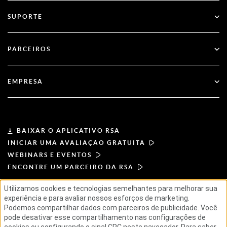
Todos os Recursos
SUPORTE
Governo
Blog
Suporte técnico
Serviços financeiros
PARCEIROS
Webinares e Eventos
Suporte ao Cliente
Localizador de parceiros
RSA + Microsoft
Documentação
EMPRESA
Torne-se um parceiro
Sobre a RSA
Portal do parceiro
Liderança
BAIXAR O APLICATIVO RSA
INICIAR UMA AVALIAÇÃO GRATUITA
Notícias e imprensa
WEBINARS E EVENTOS
ENCONTRE UM PARCEIRO DA RSA
Recursos
Utilizamos cookies e tecnologias semelhantes para melhorar sua
experiência e para avaliar nossos esforços de marketing.
TERMOS DE USO
POLÍTICA DE PRIVACIDADE
Carreiras
Podemos compartilhar dados com parceiros de publicidade. Você
CONTRATOS PADRÃO
PRINCÍPIOS DO FORNECEDOR
pode desativar esse compartilhamento nas configurações de
CADEIA DE SUPRIMENTOS ÉTICA
ESG