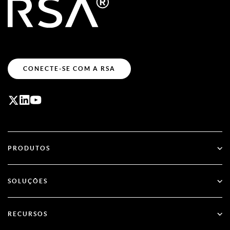
CONECTE-SE COM A RSA
PRODUTOS
ID Plus
SOLUÇÕES
SecurID
Adote o acesso sem senha
RECURSOS
Governança & Ciclo de Vida
Autenticação Multifator