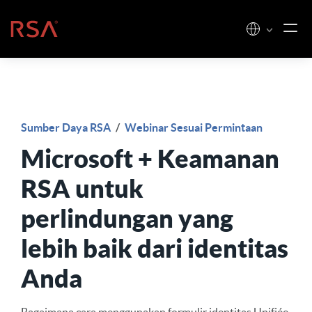
Loncat ke konten
Beranda
Sumber Daya RSA
/
Webinar Sesuai Permintaan
Microsoft + Keamanan
RSA untuk
perlindungan yang
lebih baik dari identitas
Anda