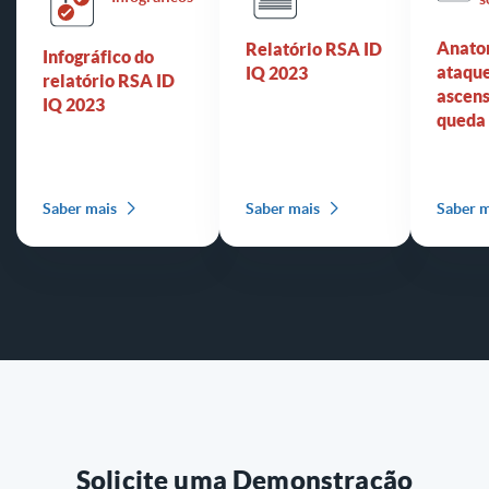
Anato
Relatório RSA ID
Infográfico do
ataque
IQ 2023
relatório RSA ID
ascens
IQ 2023
queda
Saber mais
Saber mais
Saber m
Solicite uma Demonstração