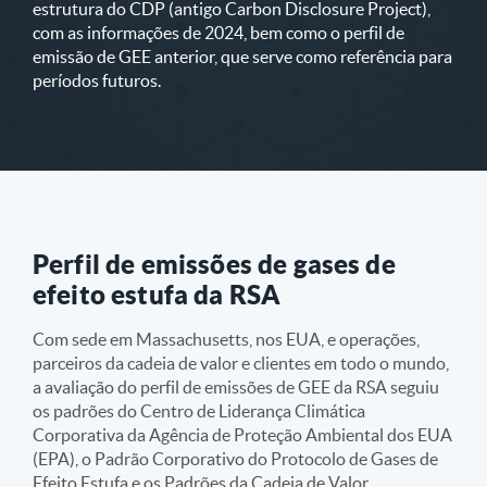
estrutura do CDP (antigo Carbon Disclosure Project),
com as informações de 2024, bem como o perfil de
emissão de GEE anterior, que serve como referência para
períodos futuros.
Perfil de emissões de gases de
efeito estufa da RSA
Com sede em Massachusetts, nos EUA, e operações,
parceiros da cadeia de valor e clientes em todo o mundo,
a avaliação do perfil de emissões de GEE da RSA seguiu
os padrões do Centro de Liderança Climática
Corporativa da Agência de Proteção Ambiental dos EUA
(EPA), o Padrão Corporativo do Protocolo de Gases de
Efeito Estufa e os Padrões da Cadeia de Valor