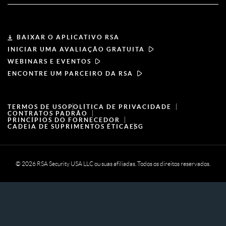
Torne-se um parceiro
Sobre a RSA
Portal do parceiro
Liderança
BAIXAR O APLICATIVO RSA
INICIAR UMA AVALIAÇÃO GRATUITA
Notícias e imprensa
WEBINARS E EVENTOS
ENCONTRE UM PARCEIRO DA RSA
Recursos
TERMOS DE USO
POLÍTICA DE PRIVACIDADE
Carreiras
CONTRATOS PADRÃO
PRINCÍPIOS DO FORNECEDOR
CADEIA DE SUPRIMENTOS ÉTICA
ESG
© 2026 RSA Security USA LLC ou suas afiliadas. Todos os direitos reservados.