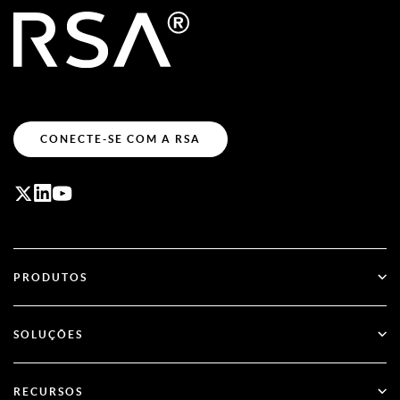
CONECTE-SE COM A RSA
PRODUTOS
ID Plus
SOLUÇÕES
SecurID
Adote o acesso sem senha
RECURSOS