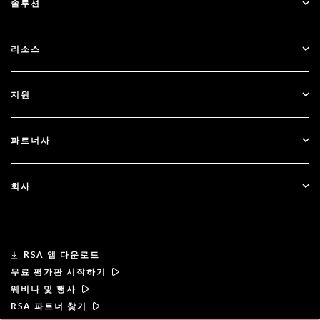
솔루션
SecurID
비밀번호 없이 이용하기
리소스
Governance & Lifecycle
다단계 인증
모든 리소스
지원
정부
블로그
기술적 지원
금융 서비스
파트너사
웨비나 및 이벤트
고객 지원
파트너 찾기
RSA + Microsoft
문서
회사
파트너 되기
RSA 정보
파트너 포털
리더십
RSA 앱 다운로드
무료 평가판 시작하기
뉴스 및 언론
웨비나 및 행사
RSA 파트너 찾기