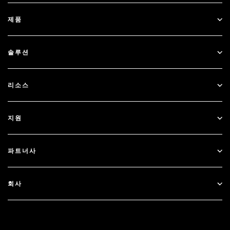
제품
ID Plus
솔루션
SecurID
비밀번호 없이 이용하기
리소스
Governance & Lifecycle
다단계 인증
모든 리소스
지원
정부
블로그
기술적 지원
금융 서비스
파트너사
웨비나 및 이벤트
고객 지원
파트너 찾기
RSA + Microsoft
문서
회사
파트너 되기
RSA 정보
파트너 포털