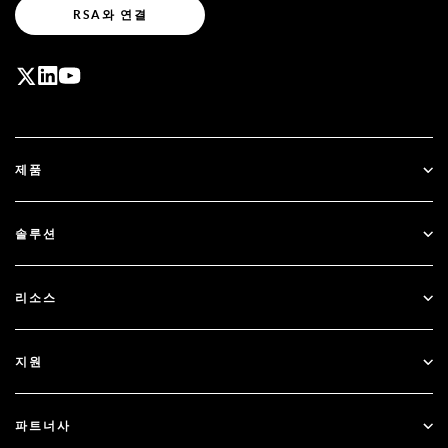
RSA와 연결
제품
ID Plus
솔루션
SecurID
비밀번호 없이 이용하기
리소스
Governance & Lifecycle
다단계 인증
모든 리소스
지원
정부
블로그
기술적 지원
금융 서비스
파트너사
웨비나 및 이벤트